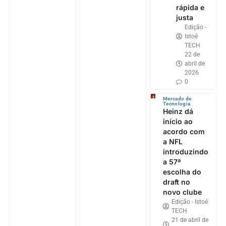
rápida e
justa
Edição -
Istoé
TECH
22 de
abril de
2026
0
Mercado de
Tecnologia
Heinz dá
início ao
acordo com
a NFL
introduzindo
a 57ª
escolha do
draft no
novo clube
Edição - Istoé
TECH
21 de abril de