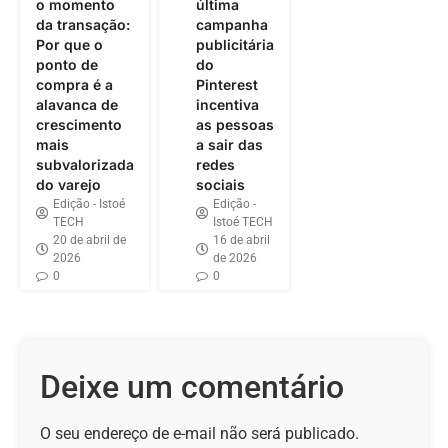
o momento
última
da transação:
campanha
Por que o
publicitária
ponto de
do
compra é a
Pinterest
alavanca de
incentiva
crescimento
as pessoas
mais
a sair das
subvalorizada
redes
do varejo
sociais
Edição - Istoé
Edição -
TECH
Istoé TECH
20 de abril de
16 de abril
2026
de 2026
0
0
Deixe um comentário
O seu endereço de e-mail não será publicado.