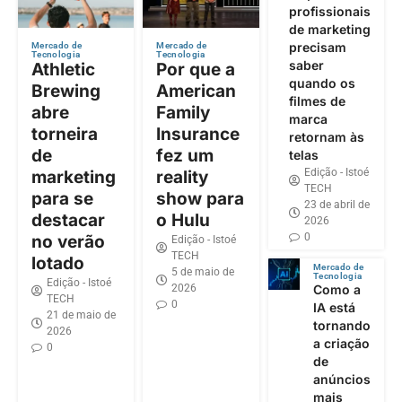
profissionais
de marketing
precisam
Mercado de
Mercado de
Tecnologia
Tecnologia
saber
Athletic
Por que a
quando os
Brewing
American
filmes de
abre
Family
marca
torneira
Insurance
retornam às
de
fez um
telas
Edição - Istoé
marketing
reality
TECH
para se
show para
23 de abril de
destacar
o Hulu
2026
0
no verão
Edição - Istoé
TECH
lotado
Mercado de
5 de maio de
Tecnologia
Edição - Istoé
2026
Como a
TECH
0
IA está
21 de maio de
tornando
2026
a criação
0
de
anúncios
mais