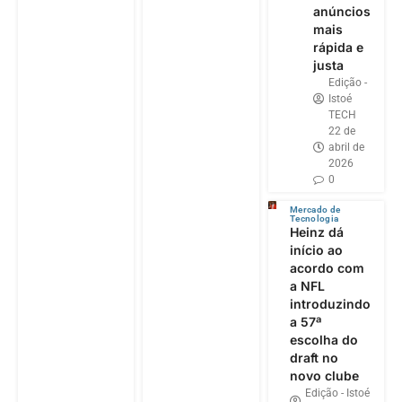
anúncios
mais
rápida e
justa
Edição -
Istoé
TECH
22 de
abril de
2026
0
Mercado de
Tecnologia
Heinz dá
início ao
acordo com
a NFL
introduzindo
a 57ª
escolha do
draft no
novo clube
Edição - Istoé