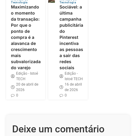
Tecnologia
Tecnologia
Maximizando
Sociável: a
o momento
última
da transação:
campanha
Por que o
publicitária
ponto de
do
compra é a
Pinterest
alavanca de
incentiva
crescimento
as pessoas
mais
a sair das
subvalorizada
redes
do varejo
sociais
Edição - Istoé
Edição -
TECH
Istoé TECH
20 de abril de
16 de abril
2026
de 2026
0
0
Deixe um comentário