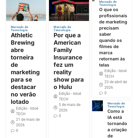
Mercado de
Tecnologia
O que os
profissionais
de marketing
precisam
Mercado de
Mercado de
Tecnologia
Tecnologia
saber
Athletic
Por que a
quando os
Brewing
American
filmes de
abre
Family
marca
torneira
Insurance
retornam às
de
fez um
telas
Edição - Istoé
marketing
reality
TECH
para se
show para
23 de abril de
destacar
o Hulu
2026
0
no verão
Edição - Istoé
TECH
lotado
Mercado de
5 de maio de
Tecnologia
Edição - Istoé
2026
Como a
TECH
0
IA está
21 de maio de
tornando
2026
a criação
0
de