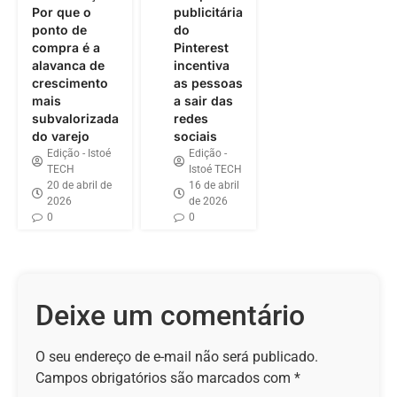
Por que o
publicitária
ponto de
do
compra é a
Pinterest
alavanca de
incentiva
crescimento
as pessoas
mais
a sair das
subvalorizada
redes
do varejo
sociais
Edição - Istoé
Edição -
TECH
Istoé TECH
20 de abril de
16 de abril
2026
de 2026
0
0
Deixe um comentário
O seu endereço de e-mail não será publicado.
Campos obrigatórios são marcados com
*