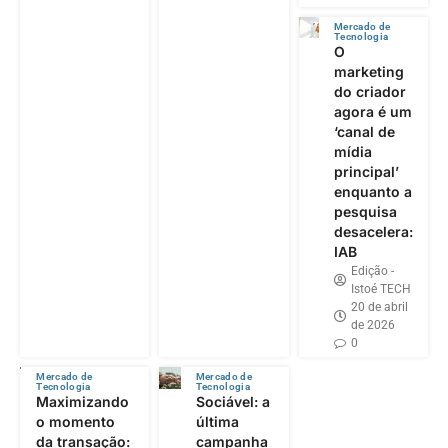
Mercado de
Tecnologia
O
marketing
do criador
agora é um
‘canal de
mídia
principal’
enquanto a
pesquisa
desacelera:
IAB
Edição -
Istoé TECH
20 de abril
de 2026
0
Mercado de
Mercado de
Tecnologia
Tecnologia
Maximizando
Sociável: a
o momento
última
da transação:
campanha