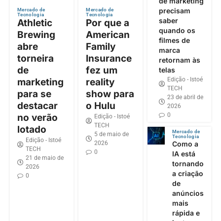
de marketing
precisam
Mercado de
Mercado de
Tecnologia
Tecnologia
saber
Athletic
Por que a
quando os
Brewing
American
filmes de
abre
Family
marca
torneira
Insurance
retornam às
de
fez um
telas
Edição - Istoé
marketing
reality
TECH
para se
show para
23 de abril de
destacar
o Hulu
2026
0
no verão
Edição - Istoé
TECH
lotado
Mercado de
5 de maio de
Tecnologia
Edição - Istoé
2026
Como a
TECH
0
IA está
21 de maio de
tornando
2026
a criação
0
de
anúncios
mais
rápida e