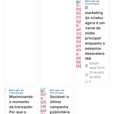
Mercado de
Tecnologia
O
marketing
do criador
agora é um
‘canal de
mídia
principal’
enquanto a
pesquisa
desacelera:
IAB
Edição -
Istoé TECH
20 de abril
de 2026
0
Mercado de
Mercado de
Tecnologia
Tecnologia
Maximizando
Sociável: a
o momento
última
da transação:
campanha
Por que o
publicitária