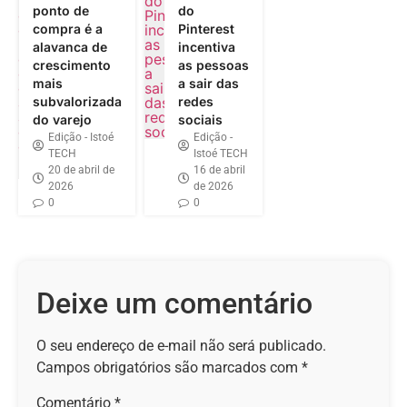
ponto de
do
compra é a
Pinterest
alavanca de
incentiva
crescimento
as pessoas
mais
a sair das
subvalorizada
redes
do varejo
sociais
Edição - Istoé
Edição -
TECH
Istoé TECH
20 de abril de
16 de abril
2026
de 2026
0
0
Deixe um comentário
O seu endereço de e-mail não será publicado.
Campos obrigatórios são marcados com
*
Comentário
*