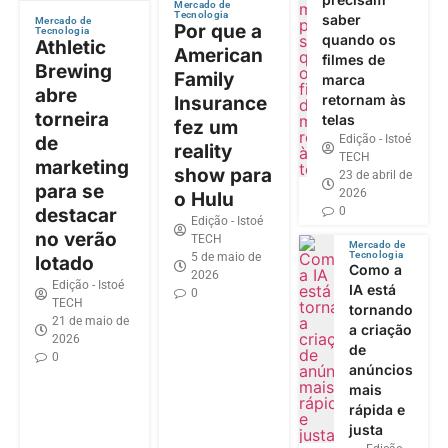
Mercado de
Tecnologia
saber
Mercado de
Por que a
Tecnologia
quando os
Athletic
American
filmes de
Brewing
Family
marca
abre
retornam às
Insurance
torneira
telas
fez um
de
Edição - Istoé
reality
TECH
marketing
show para
23 de abril de
para se
2026
o Hulu
destacar
0
Edição - Istoé
no verão
TECH
Mercado de
Tecnologia
5 de maio de
lotado
Como a
2026
Edição - Istoé
IA está
0
TECH
tornando
21 de maio de
a criação
2026
de
0
anúncios
mais
rápida e
justa