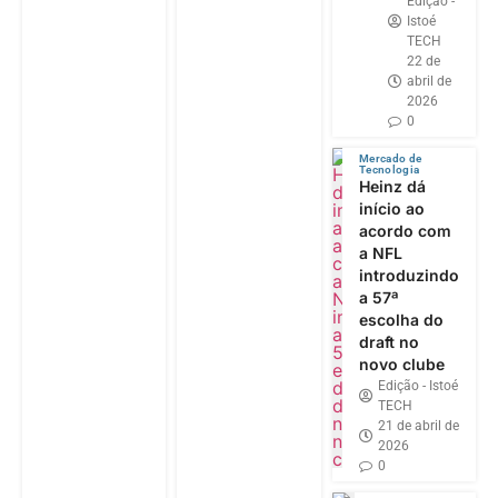
Edição -
Istoé
TECH
22 de
abril de
2026
0
Mercado de
Tecnologia
Heinz dá
início ao
acordo com
a NFL
introduzindo
a 57ª
escolha do
draft no
novo clube
Edição - Istoé
TECH
21 de abril de
2026
0