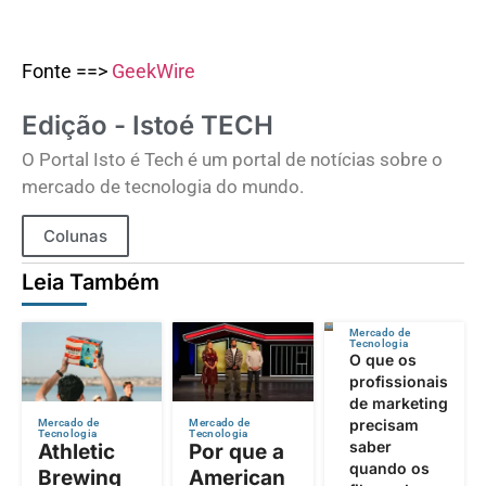
Fonte ==>
GeekWire
Edição - Istoé TECH
O Portal Isto é Tech é um portal de notícias sobre o
mercado de tecnologia do mundo.
Colunas
Leia Também
Mercado de
Tecnologia
O que os
profissionais
de marketing
precisam
Mercado de
Mercado de
Tecnologia
Tecnologia
saber
Athletic
Por que a
quando os
Brewing
American