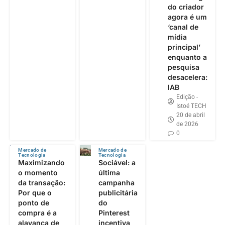
do criador
agora é um
‘canal de
mídia
principal’
enquanto a
pesquisa
desacelera:
IAB
Edição -
Istoé TECH
20 de abril
de 2026
0
Mercado de
Mercado de
Tecnologia
Tecnologia
Maximizando
Sociável: a
o momento
última
da transação:
campanha
Por que o
publicitária
ponto de
do
compra é a
Pinterest
alavanca de
incentiva