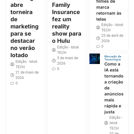
filmes de
abre
Family
marca
torneira
Insurance
retornam às
de
fez um
telas
Edição - Istoé
marketing
reality
TECH
para se
show para
23 de abril de
destacar
o Hulu
2026
0
no verão
Edição - Istoé
TECH
lotado
Mercado de
5 de maio de
Tecnologia
Edição - Istoé
2026
Como a
TECH
0
IA está
21 de maio de
tornando
2026
a criação
0
de
anúncios
mais
rápida e
justa
Edição -
Istoé
TECH
22 de