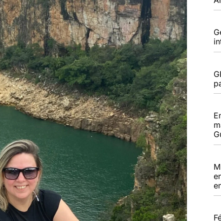
G
i
G
pa
E
m
G
M
e
e
F