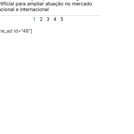
rtificial para ampliar atuação no mercado
cional e internacional
1
2
3
4
5
the_ad id="48"]