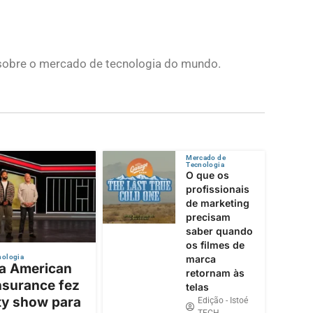
s sobre o mercado de tecnologia do mundo.
Mercado de
Tecnologia
O que os
profissionais
de marketing
precisam
saber quando
os filmes de
nologia
marca
 a American
retornam às
nsurance fez
telas
ty show para
Edição - Istoé