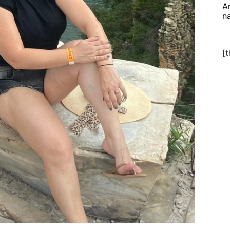
A
na
[