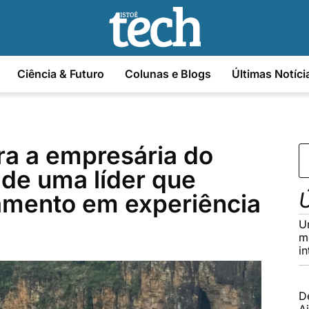
Ciência & Futuro
Colunas e Blogs
Últimas Notíci
ra a empresária do
a de uma líder que
Ú
amento em experiência
U
m
in
D
Ai