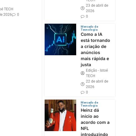
TECH
23 de abril de
toé TECH
2026
de 2026
0
0
Mercado de
Tecnologia
Como a IA
está tornando
a criação de
anúncios
mais rápida e
justa
Edição - Istoé
TECH
22 de abril de
2026
0
Mercado de
Tecnologia
Heinz dá
início ao
acordo com a
NFL
introduzindo