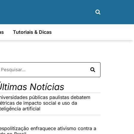
as
Tutoriais & Dicas
ltimas Notícias
niversidades públicas paulistas debatem
étricas de impacto social e uso da
teligência artificial
espolitização enfraquece ativismo contra a
ds no Brasil