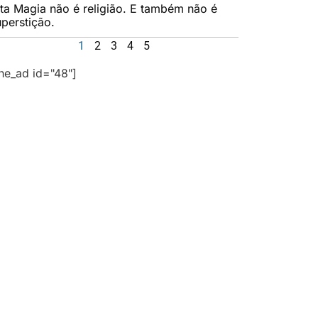
lta Magia não é religião. E também não é
uperstição.
1
2
3
4
5
the_ad id="48"]