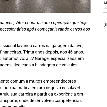
A
s
dagens, Vitor construiu uma operação que hoje
[
oncessionárias após começar lavando carros aos
rofissional lavando carros na garagem da avó,
inanceiras. Trinta anos depois, aos 46 anos,
 automotivo: a LV Garage, especializada em
dagens, dedicada à blindagem de veículos
vimento comum a muitos empreendedores
uirido na prática em um negócio escalável.
uiu sua carreira a partir da experiência em
transporte, onde desenvolveu competências
 e manutenção.