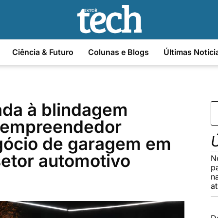
Ciência & Futuro
Colunas e Blogs
Últimas Notíci
ada à blindagem
 empreendedor
Ú
gócio de garagem em
etor automotivo
N
p
n
a
D