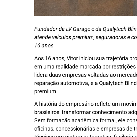
Fundador da LV Garage e da Qualytech Blin
atende veículos premium, seguradoras e c
16 anos
Aos 16 anos, Vitor iniciou sua trajetória p
em uma realidade marcada por restrições f
lidera duas empresas voltadas ao mercado
reparação automotiva, e a Qualytech Blin
premium.
A história do empresário reflete um mo
brasileiros: transformar conhecimento adq
Sem formação acadêmica formal, ele constr
oficinas, concessionárias e empresas de 
técnicas em pintura automotiva, funilaria