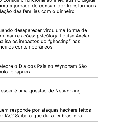
omo a jornada do consumidor transformou a
elação das famílias com o dinheiro
uando desaparecer virou uma forma de
erminar relações: psicóloga Louise Avelar
nalisa os impactos do “ghosting” nos
ínculos contemporâneos
elebre o Dia dos Pais no Wyndham São
aulo Ibirapuera
rescer é uma questão de Networking
uem responde por ataques hackers feitos
r IAs? Saiba o que diz a lei brasileira