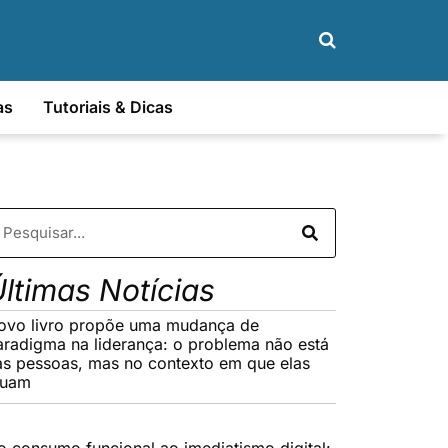
as
Tutoriais & Dicas
ltimas Notícias
ovo livro propõe uma mudança de
aradigma na liderança: o problema não está
as pessoas, mas no contexto em que elas
tuam
o consumo funcional ao imediatismo digital: