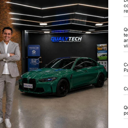
c
r
Q
t
a
v
C
P
C
Q
po