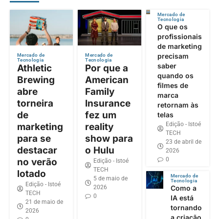
Mercado de
Tecnologia
O que os
profissionais
de marketing
precisam
Mercado de
Mercado de
Tecnologia
Tecnologia
saber
Athletic
Por que a
quando os
Brewing
American
filmes de
abre
Family
marca
torneira
Insurance
retornam às
de
fez um
telas
Edição - Istoé
marketing
reality
TECH
para se
show para
23 de abril de
destacar
o Hulu
2026
0
no verão
Edição - Istoé
TECH
lotado
Mercado de
5 de maio de
Tecnologia
Edição - Istoé
2026
Como a
TECH
0
IA está
21 de maio de
tornando
2026
a criação