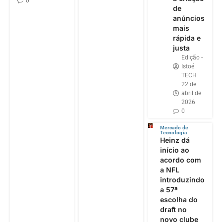
0
de
anúncios
mais
rápida e
justa
Edição -
Istoé
TECH
22 de
abril de
2026
0
Mercado de
Tecnologia
Heinz dá
início ao
acordo com
a NFL
introduzindo
a 57ª
escolha do
draft no
novo clube