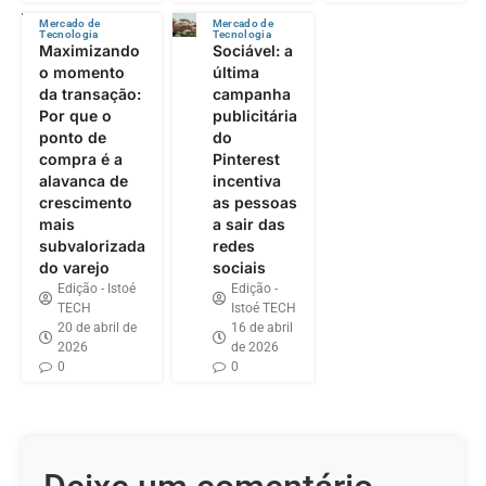
Mercado de
Mercado de
Tecnologia
Tecnologia
Maximizando
Sociável: a
o momento
última
da transação:
campanha
Por que o
publicitária
ponto de
do
compra é a
Pinterest
alavanca de
incentiva
crescimento
as pessoas
mais
a sair das
subvalorizada
redes
do varejo
sociais
Edição - Istoé
Edição -
TECH
Istoé TECH
20 de abril de
16 de abril
2026
de 2026
0
0