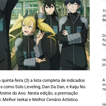
T
d
B
Da
f
h
H
j
A 
uinta-feira (3) a lista completa de indicados
m
s como Solo Leveling, Dan Da Dan, e Kaiju No.
no
Anime do Ano. Nesta edição, a premiação
Melhor Isekai e Melhor Cenário Artístico.
H