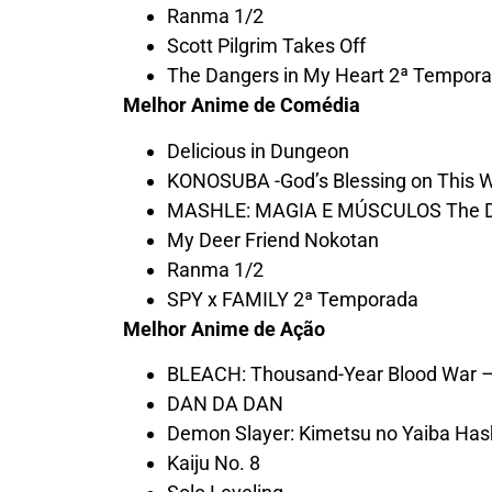
Ranma 1/2
Scott Pilgrim Takes Off
The Dangers in My Heart 2ª Tempor
Melhor Anime de Comédia
Delicious in Dungeon
KONOSUBA -God’s Blessing on This W
MASHLE: MAGIA E MÚSCULOS The Div
My Deer Friend Nokotan
Ranma 1/2
SPY x FAMILY 2ª Temporada
Melhor Anime de Ação
BLEACH: Thousand-Year Blood War – 
DAN DA DAN
Demon Slayer: Kimetsu no Yaiba Hash
Kaiju No. 8