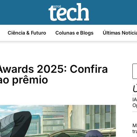
Ciência & Futuro
Colunas e Blogs
Últimas Notíci
Awards 2025: Confira
ao prêmio
Ú
I
O
M
t