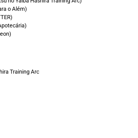
su no Yaiba Hashira Training Arc)
para o Além)
TTER)
Apotecária)
geon)
ira Training Arc