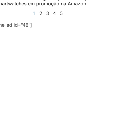
martwatches em promoção na Amazon
1
2
3
4
5
the_ad id="48"]