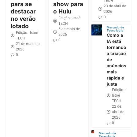
TECH
para se
show para
23 de abril de
destacar
o Hulu
2026
0
no verão
Edição - Istoé
TECH
lotado
Mercado de
5 de maio de
Tecnologia
Edição - Istoé
2026
Como a
TECH
0
IA está
21 de maio de
tornando
2026
a criação
0
de
anúncios
mais
rápida e
justa
Edição -
Istoé
TECH
22 de
abril de
2026
0
Mercado de
Tecnologia