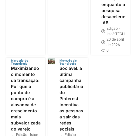
enquanto a
pesquisa
desacelera:
IAB
Edição -
Istoé TECH
20 de abril
de 2026
0
Mercado de
Mercado de
Tecnologia
Tecnologia
Maximizando
Sociável: a
o momento
última
da transação:
campanha
Por que o
publicitária
ponto de
do
compra é a
Pinterest
alavanca de
incentiva
crescimento
as pessoas
mais
a sair das
subvalorizada
redes
do varejo
sociais
Edição - Istoé
Edição -