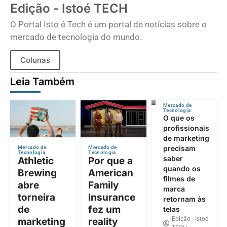
Edição - Istoé TECH
O Portal Isto é Tech é um portal de notícias sobre o
mercado de tecnologia do mundo.
Colunas
Leia Também
Mercado de
Tecnologia
O que os
profissionais
de marketing
precisam
Mercado de
Mercado de
Tecnologia
Tecnologia
saber
Athletic
Por que a
quando os
Brewing
American
filmes de
abre
Family
marca
torneira
Insurance
retornam às
de
fez um
telas
Edição - Istoé
marketing
reality