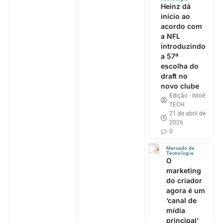
Heinz dá
início ao
acordo com
a NFL
introduzindo
a 57ª
escolha do
draft no
novo clube
Edição - Istoé
TECH
21 de abril de
2026
0
Mercado de
Tecnologia
O
marketing
do criador
agora é um
‘canal de
mídia
principal’