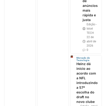
de
anúncios
mais
rápida e
justa
Edição -
Istoé
TECH
22 de
abril de
2026
0
Mercado de
Tecnologia
Heinz dá
início ao
acordo com
a NFL
introduzindo
a 57ª
escolha do
draft no
novo clube