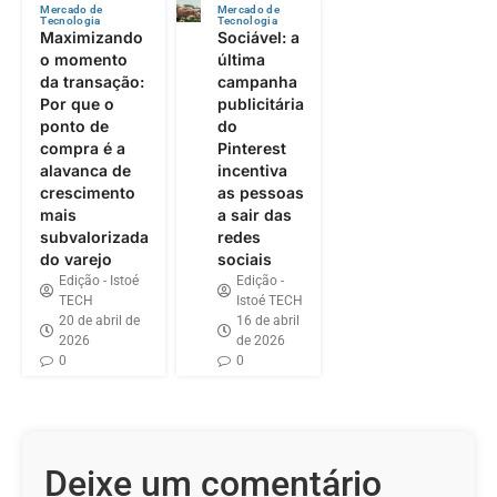
Mercado de
Mercado de
Tecnologia
Tecnologia
Maximizando
Sociável: a
o momento
última
da transação:
campanha
Por que o
publicitária
ponto de
do
compra é a
Pinterest
alavanca de
incentiva
crescimento
as pessoas
mais
a sair das
subvalorizada
redes
do varejo
sociais
Edição - Istoé
Edição -
TECH
Istoé TECH
20 de abril de
16 de abril
2026
de 2026
0
0
Deixe um comentário