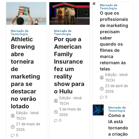
Mercado de
Tecnologia
O que os
profissionais
de marketing
precisam
Mercado de
Mercado de
Tecnologia
Tecnologia
saber
Athletic
Por que a
quando os
Brewing
American
filmes de
abre
Family
marca
torneira
Insurance
retornam às
de
fez um
telas
Edição - Istoé
marketing
reality
TECH
para se
show para
23 de abril de
destacar
o Hulu
2026
0
no verão
Edição - Istoé
TECH
lotado
Mercado de
5 de maio de
Tecnologia
Edição - Istoé
2026
Como a
TECH
0
IA está
21 de maio de
tornando
2026
a criação
0