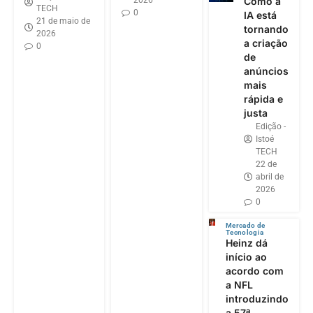
2026
Como a
TECH
0
IA está
21 de maio de
tornando
2026
a criação
0
de
anúncios
mais
rápida e
justa
Edição -
Istoé
TECH
22 de
abril de
2026
0
Mercado de
Tecnologia
Heinz dá
início ao
acordo com
a NFL
introduzindo
a 57ª