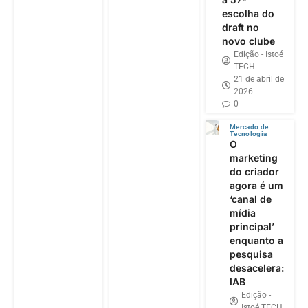
escolha do
draft no
novo clube
Edição - Istoé
TECH
21 de abril de
2026
0
Mercado de
Tecnologia
O
marketing
do criador
agora é um
‘canal de
mídia
principal’
enquanto a
pesquisa
desacelera:
IAB
Edição -
Istoé TECH