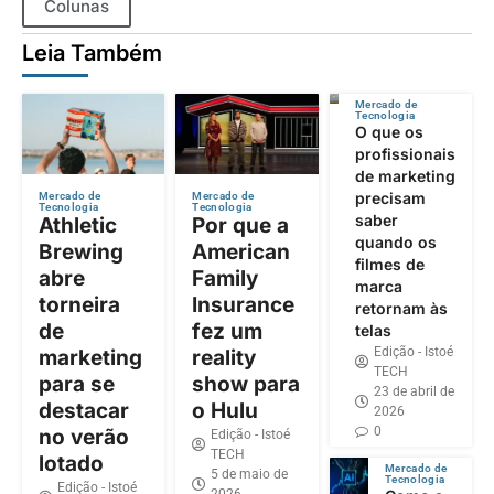
Colunas
Leia Também
Mercado de
Tecnologia
O que os
profissionais
de marketing
precisam
Mercado de
Mercado de
Tecnologia
Tecnologia
saber
Athletic
Por que a
quando os
Brewing
American
filmes de
abre
Family
marca
torneira
Insurance
retornam às
de
fez um
telas
Edição - Istoé
marketing
reality
TECH
para se
show para
23 de abril de
destacar
o Hulu
2026
0
no verão
Edição - Istoé
TECH
lotado
Mercado de
5 de maio de
Tecnologia
Edição - Istoé