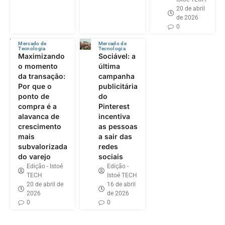
20 de abril
de 2026
0
Mercado de
Mercado de
Tecnologia
Tecnologia
Maximizando
Sociável: a
o momento
última
da transação:
campanha
Por que o
publicitária
ponto de
do
compra é a
Pinterest
alavanca de
incentiva
crescimento
as pessoas
mais
a sair das
subvalorizada
redes
do varejo
sociais
Edição - Istoé
Edição -
TECH
Istoé TECH
20 de abril de
16 de abril
2026
de 2026
0
0