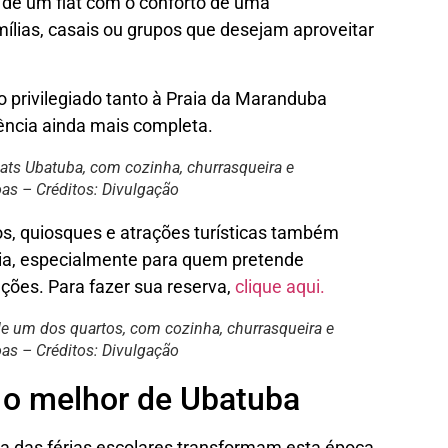
de um flat com o conforto de uma
ílias, casais ou grupos que desejam aproveitar
o privilegiado tanto à Praia da Maranduba
ência ainda mais completa.
Flats Ubatuba, com cozinha, churrasqueira e
oas – Créditos: Divulgação
s, quiosques e atrações turísticas também
ia, especialmente para quem pretende
ações. Para fazer sua reserva,
clique aqui.
 de um dos quartos, com cozinha, churrasqueira e
oas – Créditos: Divulgação
e o melhor de Ubatuba
a das férias escolares transformam esta época