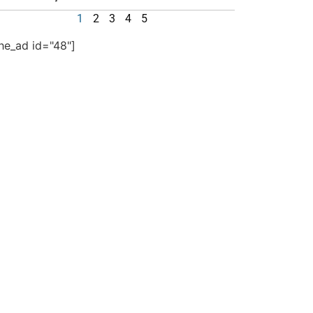
1
2
3
4
5
the_ad id="48"]