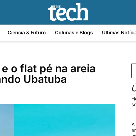
Ciência & Futuro
Colunas e Blogs
Últimas Notíci
 o flat pé na areia
ando Ubatuba
Ú
H
s
A
e
in