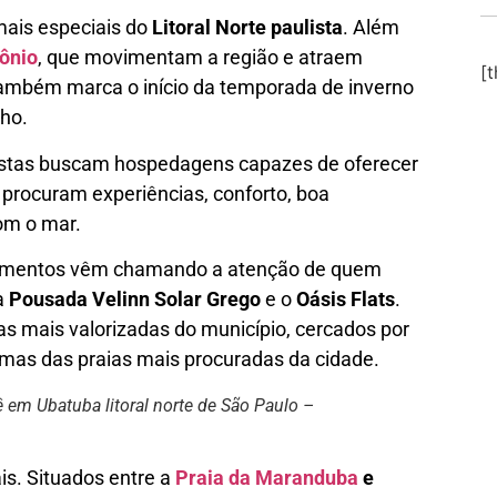
ais especiais do
Litoral Norte paulista
. Além
ônio
, que movimentam a região e atraem
[
 também marca o início da temporada de inverno
lho.
istas buscam hospedagens capazes de oferecer
 procuram experiências, conforto, boa
om o mar.
dimentos vêm chamando a atenção de quem
a
Pousada Velinn Solar Grego
e o
Oásis Flats
.
 mais valorizadas do município, cercados por
umas das praias mais procuradas da cidade.
 em Ubatuba litoral norte de São Paulo –
is. Situados entre a
Praia da Maranduba
e