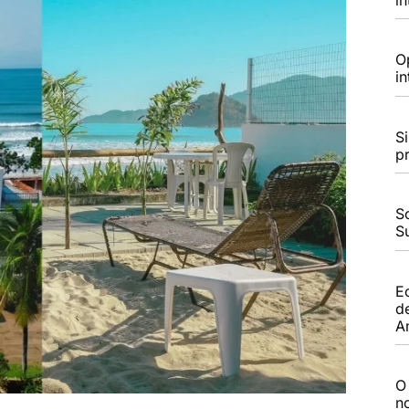
O
i
S
p
S
S
E
d
A
O
n