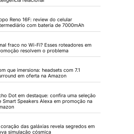
ppo Reno 16F: review do celular
ntermediário com bateria de 7000mAh
inal fraco no Wi-Fi? Esses roteadores em
romoção resolvem o problema
om que imersiona: headsets com 7.1
urround em oferta na Amazon
cho Dot em destaque: confira uma seleção
e Smart Speakers Alexa em promoção na
mazon
 coração das galáxias revela segredos em
ova simulação cósmica