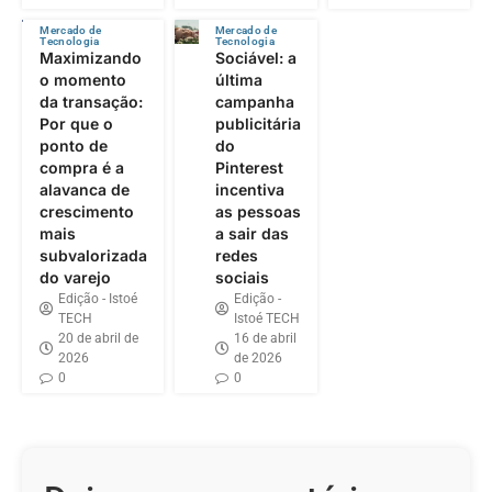
Mercado de
Mercado de
Tecnologia
Tecnologia
Maximizando
Sociável: a
o momento
última
da transação:
campanha
Por que o
publicitária
ponto de
do
compra é a
Pinterest
alavanca de
incentiva
crescimento
as pessoas
mais
a sair das
subvalorizada
redes
do varejo
sociais
Edição - Istoé
Edição -
TECH
Istoé TECH
20 de abril de
16 de abril
2026
de 2026
0
0