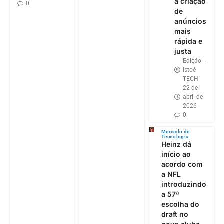
a criação
0
de
anúncios
mais
rápida e
justa
Edição -
Istoé
TECH
22 de
abril de
2026
0
Mercado de
Tecnologia
Heinz dá
início ao
acordo com
a NFL
introduzindo
a 57ª
escolha do
draft no