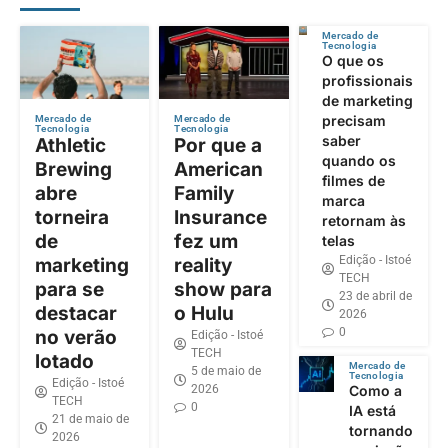
Mercado de
Tecnologia
O que os
profissionais
de marketing
precisam
Mercado de
Mercado de
Tecnologia
Tecnologia
saber
Athletic
Por que a
quando os
Brewing
American
filmes de
abre
Family
marca
torneira
Insurance
retornam às
de
fez um
telas
Edição - Istoé
marketing
reality
TECH
para se
show para
23 de abril de
destacar
o Hulu
2026
0
no verão
Edição - Istoé
TECH
lotado
Mercado de
5 de maio de
Tecnologia
Edição - Istoé
2026
Como a
TECH
0
IA está
21 de maio de
tornando
2026