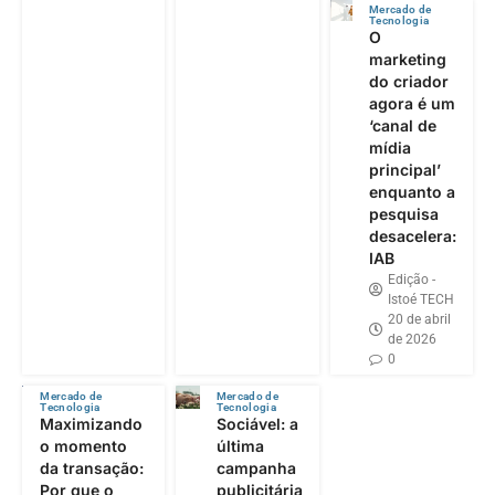
Mercado de
Tecnologia
O
marketing
do criador
agora é um
‘canal de
mídia
principal’
enquanto a
pesquisa
desacelera:
IAB
Edição -
Istoé TECH
20 de abril
de 2026
0
Mercado de
Mercado de
Tecnologia
Tecnologia
Maximizando
Sociável: a
o momento
última
da transação:
campanha
Por que o
publicitária