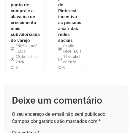
ponto de
do
compra é a
Pinterest
alavanca de
incentiva
crescimento
as pessoas
mais
a sair das
subvalorizada
redes
do varejo
sociais
Edição - Istoé
Edição -
TECH
Istoé TECH
20 de abril de
16 de abril
2026
de 2026
0
0
Deixe um comentário
O seu endereço de e-mail não será publicado.
Campos obrigatórios são marcados com
*
Comentário
*