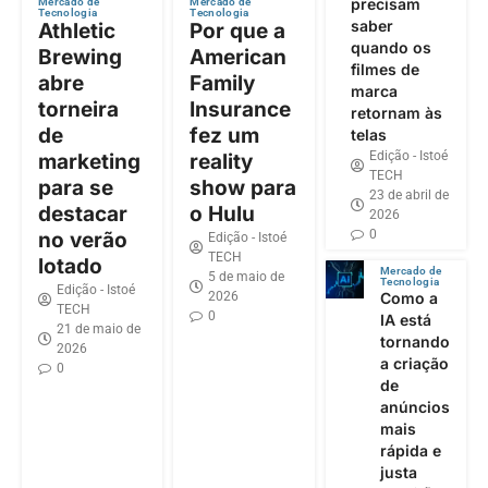
precisam
Mercado de
Mercado de
Tecnologia
Tecnologia
saber
Athletic
Por que a
quando os
Brewing
American
filmes de
abre
Family
marca
torneira
Insurance
retornam às
de
fez um
telas
Edição - Istoé
marketing
reality
TECH
para se
show para
23 de abril de
destacar
o Hulu
2026
0
no verão
Edição - Istoé
TECH
lotado
Mercado de
5 de maio de
Tecnologia
Edição - Istoé
2026
Como a
TECH
0
IA está
21 de maio de
tornando
2026
a criação
0
de
anúncios
mais
rápida e
justa