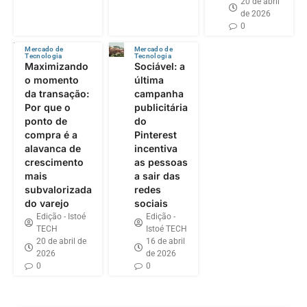
20 de abril
de 2026
0
Mercado de
Mercado de
Tecnologia
Tecnologia
Maximizando
Sociável: a
o momento
última
da transação:
campanha
Por que o
publicitária
ponto de
do
compra é a
Pinterest
alavanca de
incentiva
crescimento
as pessoas
mais
a sair das
subvalorizada
redes
do varejo
sociais
Edição - Istoé
Edição -
TECH
Istoé TECH
20 de abril de
16 de abril
2026
de 2026
0
0