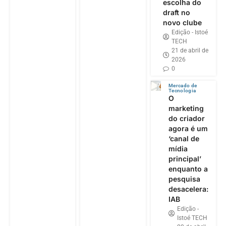
escolha do
draft no
novo clube
Edição - Istoé
TECH
21 de abril de
2026
0
Mercado de
Tecnologia
O
marketing
do criador
agora é um
‘canal de
mídia
principal’
enquanto a
pesquisa
desacelera:
IAB
Edição -
Istoé TECH