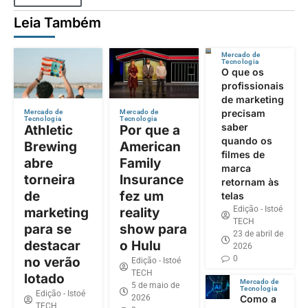
Leia Também
Mercado de
Tecnologia
O que os
profissionais
de marketing
precisam
Mercado de
Mercado de
Tecnologia
Tecnologia
saber
Athletic
Por que a
quando os
Brewing
American
filmes de
abre
Family
marca
torneira
Insurance
retornam às
de
fez um
telas
Edição - Istoé
marketing
reality
TECH
para se
show para
23 de abril de
destacar
o Hulu
2026
0
no verão
Edição - Istoé
TECH
lotado
Mercado de
5 de maio de
Tecnologia
Edição - Istoé
2026
Como a
TECH