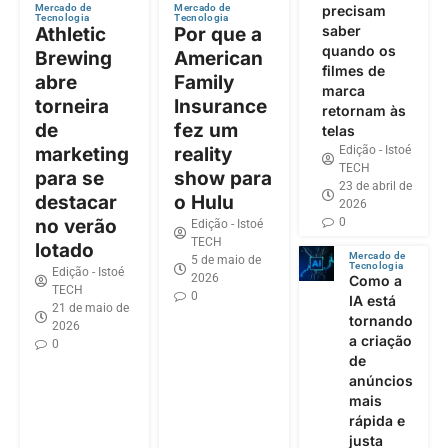
precisam
Mercado de
Mercado de
Tecnologia
Tecnologia
saber
Athletic
Por que a
quando os
Brewing
American
filmes de
abre
Family
marca
torneira
Insurance
retornam às
de
fez um
telas
Edição - Istoé
marketing
reality
TECH
para se
show para
23 de abril de
destacar
o Hulu
2026
0
no verão
Edição - Istoé
TECH
lotado
Mercado de
5 de maio de
Tecnologia
Edição - Istoé
2026
Como a
TECH
0
IA está
21 de maio de
tornando
2026
a criação
0
de
anúncios
mais
rápida e
justa