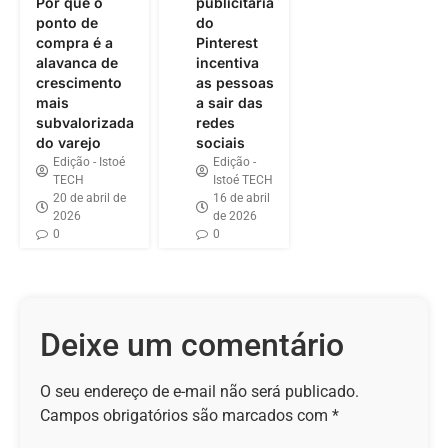
Por que o
publicitária
ponto de
do
compra é a
Pinterest
alavanca de
incentiva
crescimento
as pessoas
mais
a sair das
subvalorizada
redes
do varejo
sociais
Edição - Istoé
Edição -
TECH
Istoé TECH
20 de abril de
16 de abril
2026
de 2026
0
0
Deixe um comentário
O seu endereço de e-mail não será publicado.
Campos obrigatórios são marcados com
*