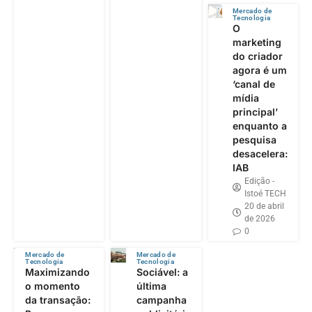
Mercado de
Tecnologia
O
marketing
do criador
agora é um
‘canal de
mídia
principal’
enquanto a
pesquisa
desacelera:
IAB
Edição -
Istoé TECH
20 de abril
de 2026
0
Mercado de
Mercado de
Tecnologia
Tecnologia
Maximizando
Sociável: a
o momento
última
da transação:
campanha