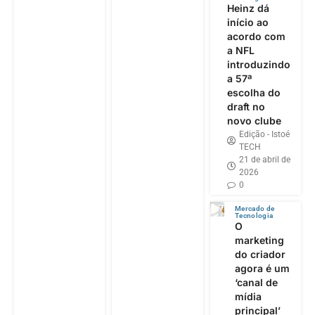
Heinz dá
início ao
acordo com
a NFL
introduzindo
a 57ª
escolha do
draft no
novo clube
Edição - Istoé
TECH
21 de abril de
2026
0
Mercado de
Tecnologia
O
marketing
do criador
agora é um
‘canal de
mídia
principal’