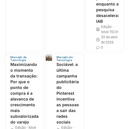
enquanto a
pesquisa
desacelera:
IAB
Edição -
Istoé TECH
20 de abril
de 2026
0
Mercado de
Mercado de
Tecnologia
Tecnologia
Maximizando
Sociável: a
o momento
última
da transação:
campanha
Por que o
publicitária
ponto de
do
compra é a
Pinterest
alavanca de
incentiva
crescimento
as pessoas
mais
a sair das
subvalorizada
redes
do varejo
sociais
Edição - Istoé
Edição -