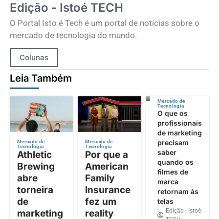
Edição - Istoé TECH
O Portal Isto é Tech é um portal de notícias sobre o
mercado de tecnologia do mundo.
Colunas
Leia Também
Mercado de
Tecnologia
O que os
profissionais
de marketing
precisam
Mercado de
Mercado de
Tecnologia
Tecnologia
saber
Athletic
Por que a
quando os
Brewing
American
filmes de
abre
Family
marca
torneira
Insurance
retornam às
de
fez um
telas
Edição - Istoé
marketing
reality