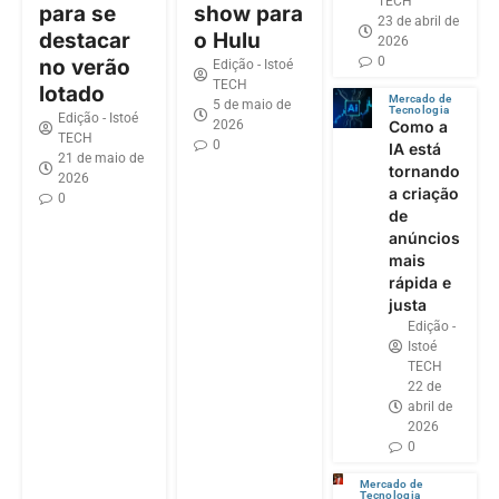
TECH
para se
show para
23 de abril de
destacar
o Hulu
2026
0
no verão
Edição - Istoé
TECH
lotado
Mercado de
5 de maio de
Tecnologia
Edição - Istoé
2026
Como a
TECH
0
IA está
21 de maio de
tornando
2026
a criação
0
de
anúncios
mais
rápida e
justa
Edição -
Istoé
TECH
22 de
abril de
2026
0
Mercado de
Tecnologia