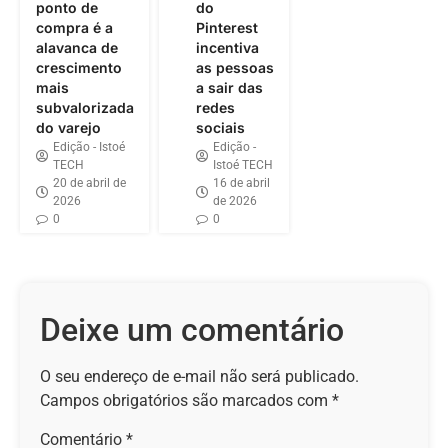
ponto de
do
compra é a
Pinterest
alavanca de
incentiva
crescimento
as pessoas
mais
a sair das
subvalorizada
redes
do varejo
sociais
Edição - Istoé
Edição -
TECH
Istoé TECH
20 de abril de
16 de abril
2026
de 2026
0
0
Deixe um comentário
O seu endereço de e-mail não será publicado.
Campos obrigatórios são marcados com
*
Comentário
*