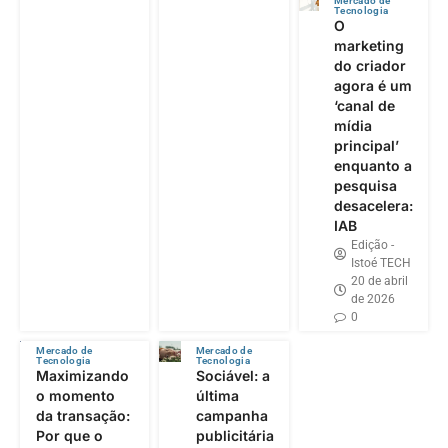
Mercado de
Tecnologia
O
marketing
do criador
agora é um
‘canal de
mídia
principal’
enquanto a
pesquisa
desacelera:
IAB
Edição -
Istoé TECH
20 de abril
de 2026
0
Mercado de
Mercado de
Tecnologia
Tecnologia
Maximizando
Sociável: a
o momento
última
da transação:
campanha
Por que o
publicitária