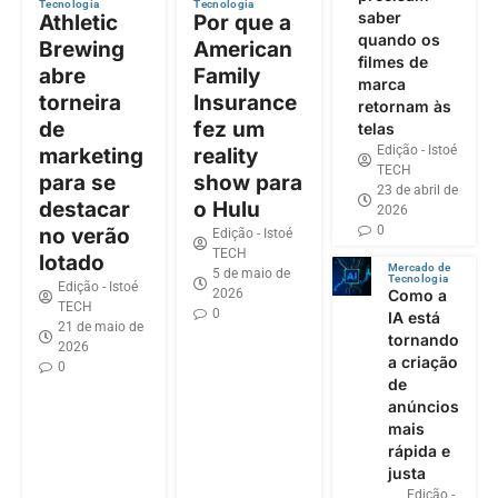
Tecnologia
Tecnologia
saber
Athletic
Por que a
quando os
Brewing
American
filmes de
abre
Family
marca
torneira
Insurance
retornam às
de
fez um
telas
Edição - Istoé
marketing
reality
TECH
para se
show para
23 de abril de
destacar
o Hulu
2026
0
no verão
Edição - Istoé
TECH
lotado
Mercado de
5 de maio de
Tecnologia
Edição - Istoé
2026
Como a
TECH
0
IA está
21 de maio de
tornando
2026
a criação
0
de
anúncios
mais
rápida e
justa
Edição -