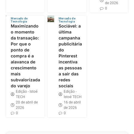
de 2026
0
Mercado de
Mercado de
Tecnologia
Tecnologia
Maximizando
Sociável: a
o momento
última
da transação:
campanha
Por que o
publicitária
ponto de
do
compra é a
Pinterest
alavanca de
incentiva
crescimento
as pessoas
mais
a sair das
subvalorizada
redes
do varejo
sociais
Edição - Istoé
Edição -
TECH
Istoé TECH
20 de abril de
16 de abril
2026
de 2026
0
0