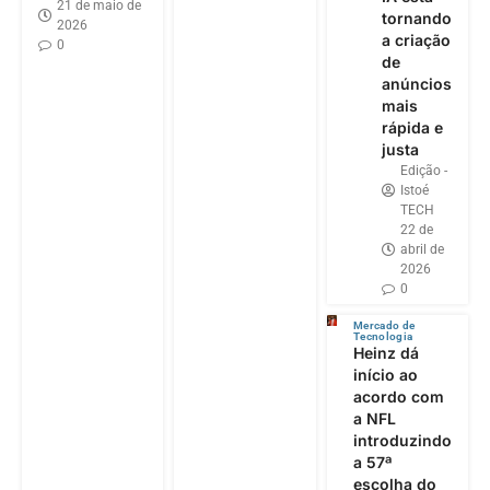
21 de maio de
tornando
2026
a criação
0
de
anúncios
mais
rápida e
justa
Edição -
Istoé
TECH
22 de
abril de
2026
0
Mercado de
Tecnologia
Heinz dá
início ao
acordo com
a NFL
introduzindo
a 57ª
escolha do