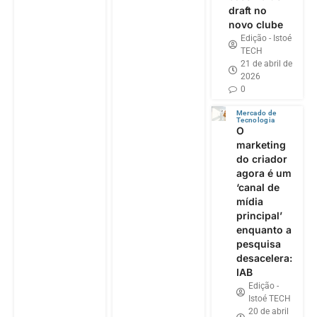
draft no
novo clube
Edição - Istoé
TECH
21 de abril de
2026
0
Mercado de
Tecnologia
O
marketing
do criador
agora é um
‘canal de
mídia
principal’
enquanto a
pesquisa
desacelera:
IAB
Edição -
Istoé TECH
20 de abril