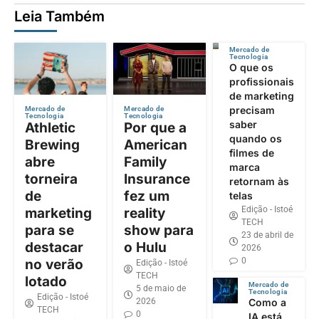
Leia Também
Mercado de
Tecnologia
O que os
profissionais
de marketing
precisam
Mercado de
Mercado de
Tecnologia
Tecnologia
saber
Athletic
Por que a
quando os
Brewing
American
filmes de
abre
Family
marca
torneira
Insurance
retornam às
de
fez um
telas
Edição - Istoé
marketing
reality
TECH
para se
show para
23 de abril de
destacar
o Hulu
2026
0
no verão
Edição - Istoé
TECH
lotado
Mercado de
5 de maio de
Tecnologia
Edição - Istoé
2026
Como a
TECH
0
IA está