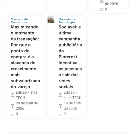
de 2026
0
Mercado de
Mercado de
Tecnologia
Tecnologia
Maximizando
Sociável: a
o momento
última
da transação:
campanha
Por que o
publicitária
ponto de
do
compra é a
Pinterest
alavanca de
incentiva
crescimento
as pessoas
mais
a sair das
subvalorizada
redes
do varejo
sociais
Edição - Istoé
Edição -
TECH
Istoé TECH
20 de abril de
16 de abril
2026
de 2026
0
0