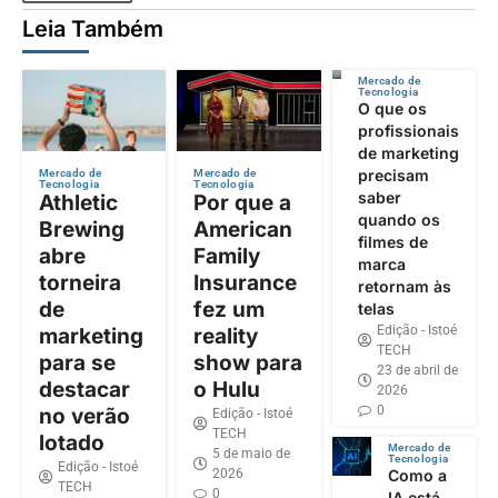
Leia Também
Mercado de
Tecnologia
O que os
profissionais
de marketing
precisam
Mercado de
Mercado de
Tecnologia
Tecnologia
saber
Athletic
Por que a
quando os
Brewing
American
filmes de
abre
Family
marca
torneira
Insurance
retornam às
de
fez um
telas
Edição - Istoé
marketing
reality
TECH
para se
show para
23 de abril de
destacar
o Hulu
2026
0
no verão
Edição - Istoé
TECH
lotado
Mercado de
5 de maio de
Tecnologia
Edição - Istoé
2026
Como a
TECH
0
IA está