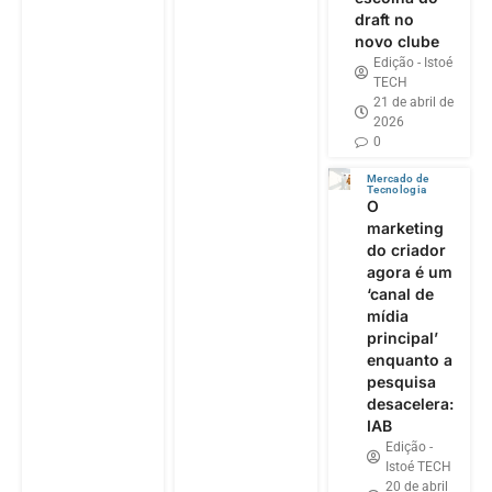
draft no
novo clube
Edição - Istoé
TECH
21 de abril de
2026
0
Mercado de
Tecnologia
O
marketing
do criador
agora é um
‘canal de
mídia
principal’
enquanto a
pesquisa
desacelera:
IAB
Edição -
Istoé TECH
20 de abril