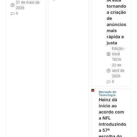
21 de maio de
tornando
2026
a criação
0
de
anúncios
mais
rápida e
justa
Edição -
Istoé
TECH
22 de
abril de
2026
0
Mercado de
Tecnologia
Heinz dá
início ao
acordo com
a NFL
introduzindo
a 57ª
escolha do