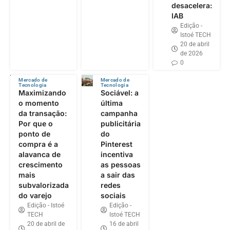
desacelera:
IAB
Edição -
Istoé TECH
20 de abril
de 2026
0
Mercado de
Mercado de
Tecnologia
Tecnologia
Maximizando
Sociável: a
o momento
última
da transação:
campanha
Por que o
publicitária
ponto de
do
compra é a
Pinterest
alavanca de
incentiva
crescimento
as pessoas
mais
a sair das
subvalorizada
redes
do varejo
sociais
Edição - Istoé
Edição -
TECH
Istoé TECH
20 de abril de
16 de abril