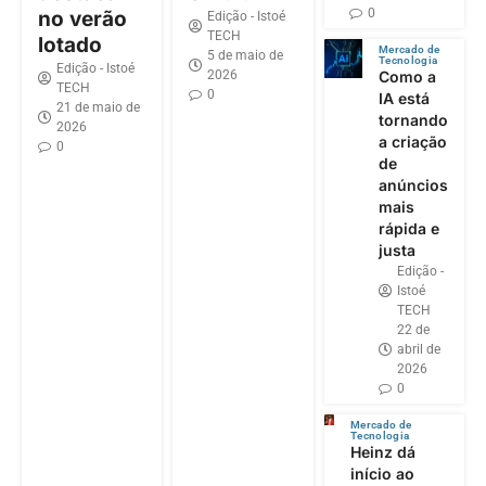
0
no verão
Edição - Istoé
TECH
lotado
Mercado de
5 de maio de
Tecnologia
Edição - Istoé
2026
Como a
TECH
0
IA está
21 de maio de
tornando
2026
a criação
0
de
anúncios
mais
rápida e
justa
Edição -
Istoé
TECH
22 de
abril de
2026
0
Mercado de
Tecnologia
Heinz dá
início ao