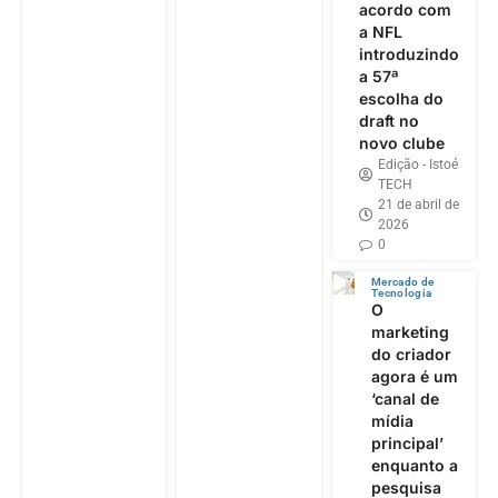
acordo com
a NFL
introduzindo
a 57ª
escolha do
draft no
novo clube
Edição - Istoé
TECH
21 de abril de
2026
0
Mercado de
Tecnologia
O
marketing
do criador
agora é um
‘canal de
mídia
principal’
enquanto a
pesquisa