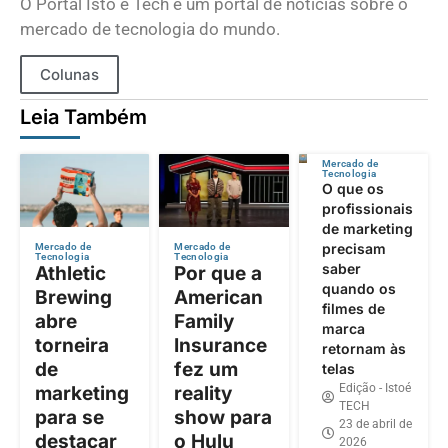
O Portal Isto é Tech é um portal de notícias sobre o
mercado de tecnologia do mundo.
Colunas
Leia Também
Mercado de
Tecnologia
O que os
profissionais
de marketing
precisam
Mercado de
Mercado de
Tecnologia
Tecnologia
saber
Athletic
Por que a
quando os
Brewing
American
filmes de
abre
Family
marca
torneira
Insurance
retornam às
de
fez um
telas
Edição - Istoé
marketing
reality
TECH
para se
show para
23 de abril de
destacar
o Hulu
2026