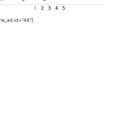
1
2
3
4
5
the_ad id="48"]