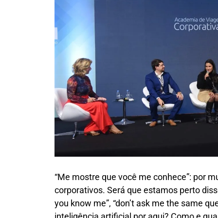
“Me mostre que você me conhece”: por mui
corporativos. Será que estamos perto di
you know me”, “don’t ask me the same qu
inteligência artificial por aqui? Como e 