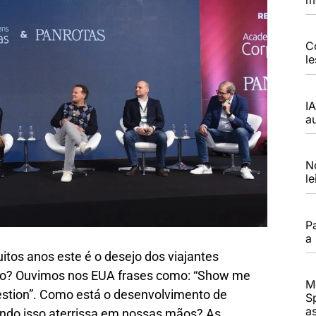
C
l
I
a
N
l
P
a
tos anos este é o desejo dos viajantes
sso? Ouvimos nos EUA frases como: “Show me
M
estion”. Como está o desenvolvimento de
S
a
quando isso aterrissa em nossas mãos? As