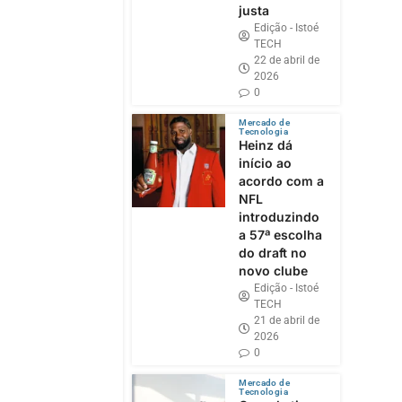
justa
Edição - Istoé
TECH
22 de abril de
2026
0
Mercado de
Tecnologia
Heinz dá
início ao
acordo com a
NFL
introduzindo
a 57ª escolha
do draft no
novo clube
Edição - Istoé
TECH
21 de abril de
2026
0
Mercado de
Tecnologia