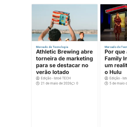
Mercado de Tecnologia
Mercado de Tec
Athletic Brewing abre
Por que
torneira de marketing
Family I
para se destacar no
um reali
verão lotado
o Hulu
Edição - Istoé TECH
Edição - Is
21 de maio de 2026
0
5 de maio 