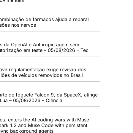
ombinação de fármacos ajuda a reparar
esões nos nervos
As da OpenAI e Anthropic agem sem
utorização em teste – 05/08/2026 – Tec
ova regulamentação exige revisão dos
eilões de veículos removidos no Brasil
arte de foguete Falcon 9, da SpaceX, atinge
 Lua – 05/08/2026 – Ciência
eta enters the AI coding wars with Muse
park 1.2 and Muse Code with persistent
sync background agents