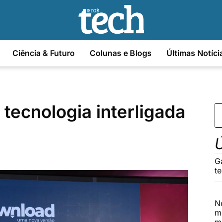
Ciência & Futuro
Colunas e Blogs
Últimas Notíci
tecnologia interligada
Ú
G
t
N
m
m