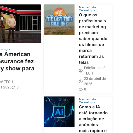
Mercado de
Tecnologia
O que os
profissionais
de marketing
precisam
saber quando
os filmes de
nologia
marca
 a American
retornam às
nsurance fez
telas
ty show para
Edição - Istoé
TECH
23 de abril de
toé TECH
2026
de 2026
0
0
Mercado de
Tecnologia
Como a IA
está tornando
a criação de
anúncios
mais rápida e