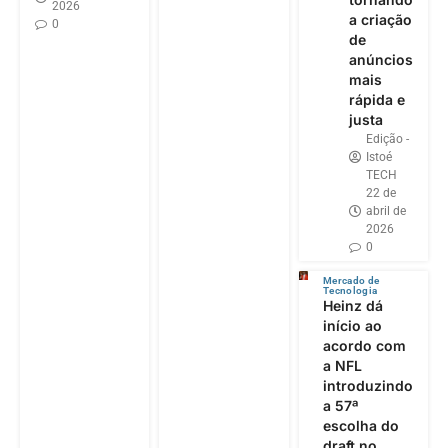
2026
a criação
0
de
anúncios
mais
rápida e
justa
Edição -
Istoé
TECH
22 de
abril de
2026
0
Mercado de
Tecnologia
Heinz dá
início ao
acordo com
a NFL
introduzindo
a 57ª
escolha do
draft no