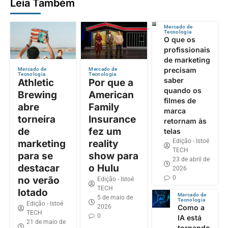
Leia Também
Mercado de
Tecnologia
O que os
profissionais
de marketing
precisam
Mercado de
Mercado de
Tecnologia
Tecnologia
saber
Athletic
Por que a
quando os
Brewing
American
filmes de
abre
Family
marca
torneira
Insurance
retornam às
de
fez um
telas
Edição - Istoé
marketing
reality
TECH
para se
show para
23 de abril de
destacar
o Hulu
2026
0
no verão
Edição - Istoé
TECH
lotado
Mercado de
5 de maio de
Tecnologia
Edição - Istoé
2026
Como a
TECH
0
IA está
21 de maio de
tornando