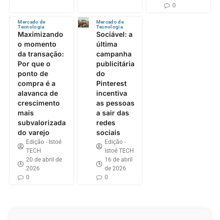
0
Mercado de
Mercado de
Tecnologia
Tecnologia
Maximizando
Sociável: a
o momento
última
da transação:
campanha
Por que o
publicitária
ponto de
do
compra é a
Pinterest
alavanca de
incentiva
crescimento
as pessoas
mais
a sair das
subvalorizada
redes
do varejo
sociais
Edição - Istoé
Edição -
TECH
Istoé TECH
20 de abril de
16 de abril
2026
de 2026
0
0