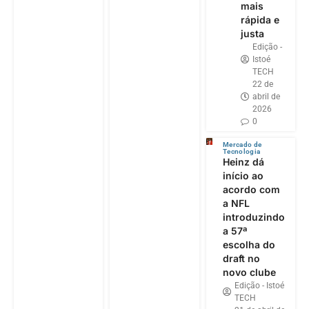
mais
rápida e
justa
Edição -
Istoé
TECH
22 de
abril de
2026
0
Mercado de
Tecnologia
Heinz dá
início ao
acordo com
a NFL
introduzindo
a 57ª
escolha do
draft no
novo clube
Edição - Istoé
TECH