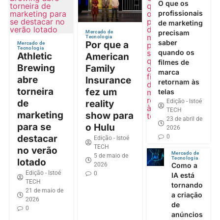
O que os
profissionais
de marketing
precisam
Mercado de
Tecnologia
saber
Por que a
Mercado de
Tecnologia
quando os
Athletic
American
filmes de
Brewing
Family
marca
abre
Insurance
retornam às
torneira
fez um
telas
de
Edição - Istoé
reality
TECH
marketing
show para
23 de abril de
para se
o Hulu
2026
destacar
0
Edição - Istoé
TECH
no verão
Mercado de
5 de maio de
Tecnologia
lotado
2026
Como a
Edição - Istoé
0
IA está
TECH
tornando
21 de maio de
a criação
2026
de
0
anúncios