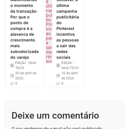
o momento
última
da transação:
campanha
Por que o
publicitária
ponto de
do
compra é a
Pinterest
alavanca de
incentiva
crescimento
as pessoas
mais
a sair das
subvalorizada
redes
do varejo
sociais
Edição - Istoé
Edição -
TECH
Istoé TECH
20 de abril de
16 de abril
2026
de 2026
0
0
Deixe um comentário
O seu endereço de e-mail não será publicado.