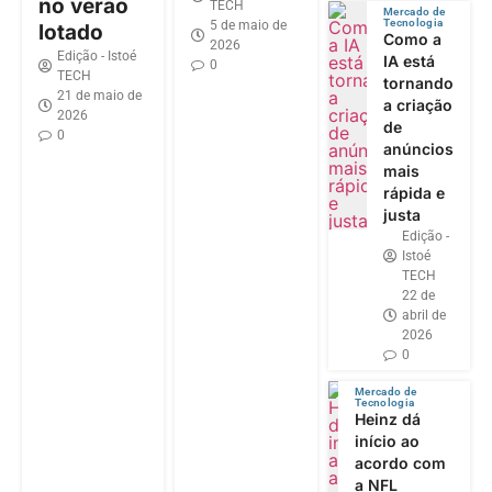
no verão
TECH
Mercado de
Tecnologia
5 de maio de
lotado
Como a
2026
Edição - Istoé
IA está
0
TECH
tornando
21 de maio de
a criação
2026
de
0
anúncios
mais
rápida e
justa
Edição -
Istoé
TECH
22 de
abril de
2026
0
Mercado de
Tecnologia
Heinz dá
início ao
acordo com
a NFL