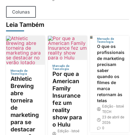
Colunas
Leia Também
Mercado de
Tecnologia
O que os
profissionais
de marketing
precisam
Mercado de
Tecnologia
saber
Mercado de
Por que a
Tecnologia
quando os
Athletic
American
filmes de
Brewing
Family
marca
abre
retornam às
Insurance
torneira
telas
fez um
de
Edição - Istoé
reality
TECH
marketing
show para
23 de abril de
para se
2026
o Hulu
destacar
0
Edição - Istoé