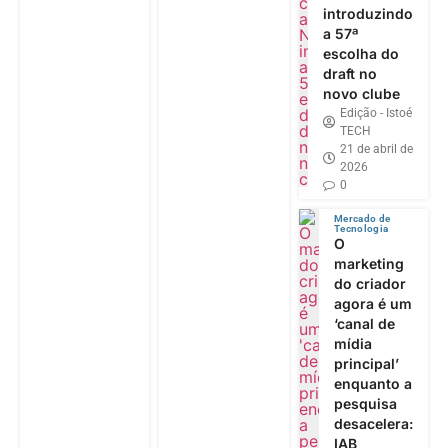
introduzindo
a 57ª
escolha do
draft no
novo clube
Edição - Istoé
TECH
21 de abril de
2026
0
Mercado de
Tecnologia
O
marketing
do criador
agora é um
‘canal de
mídia
principal’
enquanto a
pesquisa
desacelera:
IAB