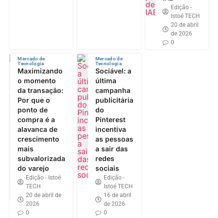
Edição -
Istoé TECH
20 de abril
de 2026
0
Mercado de
Mercado de
Tecnologia
Tecnologia
Maximizando
Sociável: a
o momento
última
da transação:
campanha
Por que o
publicitária
ponto de
do
compra é a
Pinterest
alavanca de
incentiva
crescimento
as pessoas
mais
a sair das
subvalorizada
redes
do varejo
sociais
Edição - Istoé
Edição -
TECH
Istoé TECH
20 de abril de
16 de abril
2026
de 2026
0
0