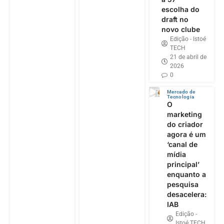
escolha do
draft no
novo clube
Edição - Istoé
TECH
21 de abril de
2026
0
Mercado de
Tecnologia
O
marketing
do criador
agora é um
‘canal de
mídia
principal’
enquanto a
pesquisa
desacelera:
IAB
Edição -
Istoé TECH