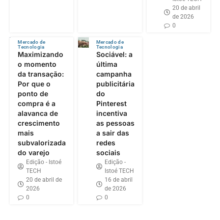
20 de abril
de 2026
0
Mercado de
Mercado de
Tecnologia
Tecnologia
Maximizando
Sociável: a
o momento
última
da transação:
campanha
Por que o
publicitária
ponto de
do
compra é a
Pinterest
alavanca de
incentiva
crescimento
as pessoas
mais
a sair das
subvalorizada
redes
do varejo
sociais
Edição - Istoé
Edição -
TECH
Istoé TECH
20 de abril de
16 de abril
2026
de 2026
0
0