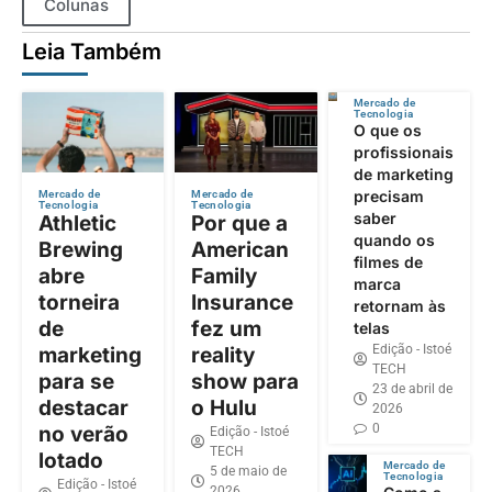
Colunas
Leia Também
Mercado de
Tecnologia
O que os
profissionais
de marketing
precisam
Mercado de
Mercado de
Tecnologia
Tecnologia
saber
Athletic
Por que a
quando os
Brewing
American
filmes de
abre
Family
marca
torneira
Insurance
retornam às
de
fez um
telas
Edição - Istoé
marketing
reality
TECH
para se
show para
23 de abril de
destacar
o Hulu
2026
0
no verão
Edição - Istoé
TECH
lotado
Mercado de
5 de maio de
Tecnologia
Edição - Istoé
2026