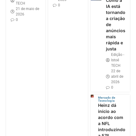
Como a
TECH
0
IA está
21 de maio de
tornando
2026
a criação
0
de
anúncios
mais
rápida e
justa
Edição -
Istoé
TECH
22 de
abril de
2026
0
Mercado de
Tecnologia
Heinz dá
início ao
acordo com
a NFL
introduzindo
a 57ª