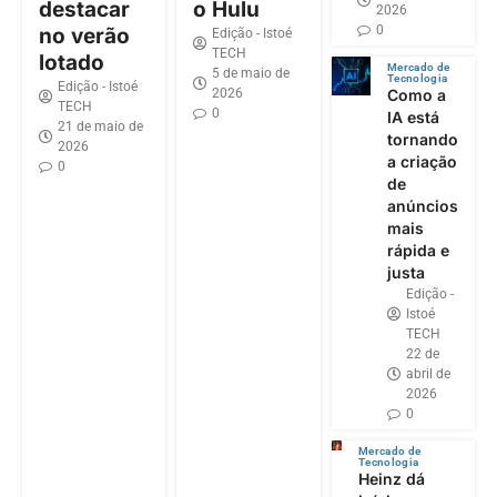
destacar
o Hulu
2026
0
no verão
Edição - Istoé
TECH
lotado
Mercado de
5 de maio de
Tecnologia
Edição - Istoé
2026
Como a
TECH
0
IA está
21 de maio de
tornando
2026
a criação
0
de
anúncios
mais
rápida e
justa
Edição -
Istoé
TECH
22 de
abril de
2026
0
Mercado de
Tecnologia
Heinz dá