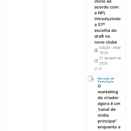
início ao
acordo com
a NFL
introduzindo
a 57ª
escolha do
draft no
novo clube
Edição - Istoé
TECH
21 de abril de
2026
0
Mercado de
Tecnologia
O
marketing
do criador
agora é um
‘canal de
mídia
principal’
enquanto a