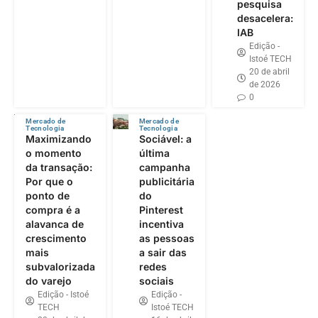
pesquisa
desacelera:
IAB
Edição -
Istoé TECH
20 de abril
de 2026
0
Mercado de
Mercado de
Tecnologia
Tecnologia
Maximizando
Sociável: a
o momento
última
da transação:
campanha
Por que o
publicitária
ponto de
do
compra é a
Pinterest
alavanca de
incentiva
crescimento
as pessoas
mais
a sair das
subvalorizada
redes
do varejo
sociais
Edição - Istoé
Edição -
TECH
Istoé TECH