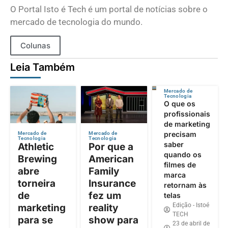
O Portal Isto é Tech é um portal de notícias sobre o
mercado de tecnologia do mundo.
Colunas
Leia Também
Mercado de
Tecnologia
O que os
profissionais
de marketing
precisam
Mercado de
Mercado de
Tecnologia
Tecnologia
saber
Athletic
Por que a
quando os
Brewing
American
filmes de
abre
Family
marca
torneira
Insurance
retornam às
de
fez um
telas
Edição - Istoé
marketing
reality
TECH
para se
show para
23 de abril de