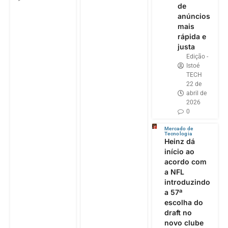
de
anúncios
mais
rápida e
justa
Edição -
Istoé
TECH
22 de
abril de
2026
0
Mercado de
Tecnologia
Heinz dá
início ao
acordo com
a NFL
introduzindo
a 57ª
escolha do
draft no
novo clube