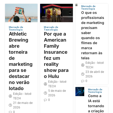
Mercado de
Tecnologia
O que os
profissionais
de marketing
precisam
Mercado de
Mercado de
Tecnologia
Tecnologia
saber
Athletic
Por que a
quando os
Brewing
American
filmes de
abre
Family
marca
torneira
Insurance
retornam às
de
fez um
telas
Edição - Istoé
marketing
reality
TECH
para se
show para
23 de abril de
destacar
o Hulu
2026
0
no verão
Edição - Istoé
TECH
lotado
Mercado de
5 de maio de
Tecnologia
Edição - Istoé
2026
Como a
TECH
0
IA está
21 de maio de
tornando
2026
a criação
0