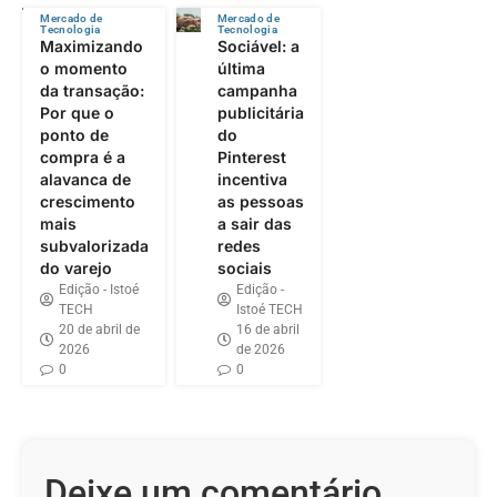
Mercado de
Mercado de
Tecnologia
Tecnologia
Maximizando
Sociável: a
o momento
última
da transação:
campanha
Por que o
publicitária
ponto de
do
compra é a
Pinterest
alavanca de
incentiva
crescimento
as pessoas
mais
a sair das
subvalorizada
redes
do varejo
sociais
Edição - Istoé
Edição -
TECH
Istoé TECH
20 de abril de
16 de abril
2026
de 2026
0
0
Deixe um comentário