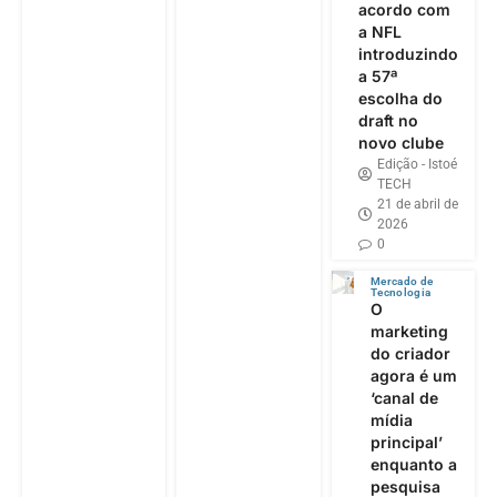
acordo com
a NFL
introduzindo
a 57ª
escolha do
draft no
novo clube
Edição - Istoé
TECH
21 de abril de
2026
0
Mercado de
Tecnologia
O
marketing
do criador
agora é um
‘canal de
mídia
principal’
enquanto a
pesquisa