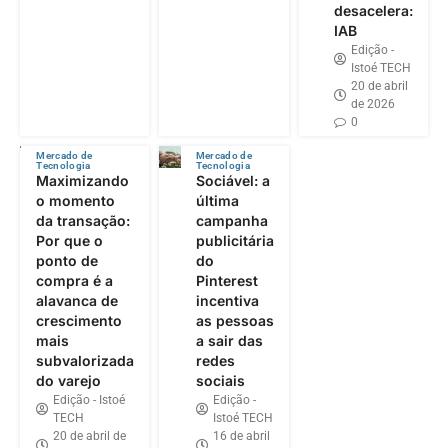
desacelera:
IAB
Edição -
Istoé TECH
20 de abril
de 2026
0
Mercado de
Mercado de
Tecnologia
Tecnologia
Maximizando
Sociável: a
o momento
última
da transação:
campanha
Por que o
publicitária
ponto de
do
compra é a
Pinterest
alavanca de
incentiva
crescimento
as pessoas
mais
a sair das
subvalorizada
redes
do varejo
sociais
Edição - Istoé
Edição -
TECH
Istoé TECH
20 de abril de
16 de abril