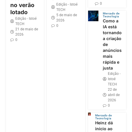
0
no verão
Edição - Istoé
TECH
lotado
Mercado de
5 de maio de
Tecnologia
Edição - Istoé
2026
Como a
TECH
0
IA está
21 de maio de
tornando
2026
a criação
0
de
anúncios
mais
rápida e
justa
Edição -
Istoé
TECH
22 de
abril de
2026
0
Mercado de
Tecnologia
Heinz dá
início ao