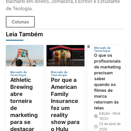
Bacharel em direito, Jornalista, Escritor e Estudante
de Teologia.
Colunas
Leia Também
Mercado de
Tecnologia
O que os
profissionais
de marketing
precisam
Mercado de
Mercado de
Tecnologia
Tecnologia
saber
Athletic
Por que a
quando os
Brewing
American
filmes de
abre
Family
marca
torneira
Insurance
retornam às
de
fez um
telas
Edição - Istoé
marketing
reality
TECH
para se
show para
23 de abril de
destacar
o Hulu
2026