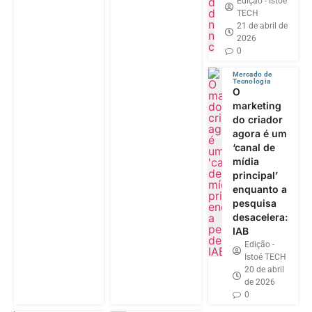
Edição - Istoé
TECH
21 de abril de
2026
0
Mercado de
Tecnologia
O
marketing
do criador
agora é um
‘canal de
mídia
principal’
enquanto a
pesquisa
desacelera:
IAB
Edição -
Istoé TECH
20 de abril
de 2026
0