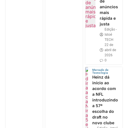
de
anúncios
mais
rápida e
justa
Edição -
Istoé
TECH
22 de
abril de
2026
0
Mercado de
Tecnologia
Heinz dá
início ao
acordo com
a NFL
introduzindo
a 57ª
escolha do
draft no
novo clube