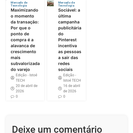
Mercado de
Mercado de
Tecnologia
Tecnologia
Maximizando
Sociável: a
o momento
última
da transação:
campanha
Por que o
publicitária
ponto de
do
compra é a
Pinterest
alavanca de
incentiva
crescimento
as pessoas
mais
a sair das
subvalorizada
redes
do varejo
sociais
Edição - Istoé
Edição -
TECH
Istoé TECH
20 de abril de
16 de abril
2026
de 2026
0
0
Deixe um comentário