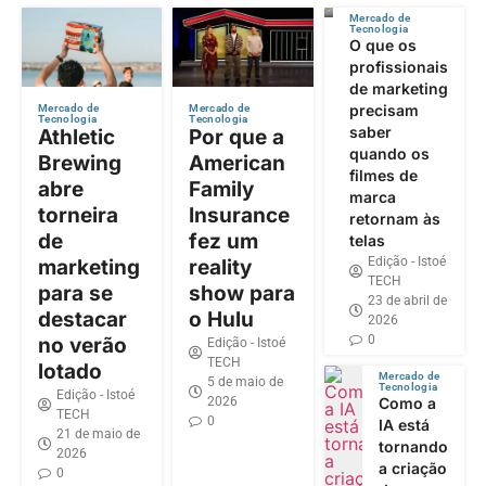
Mercado de
Tecnologia
O que os
profissionais
de marketing
precisam
Mercado de
Mercado de
Tecnologia
Tecnologia
saber
Athletic
Por que a
quando os
Brewing
American
filmes de
abre
Family
marca
torneira
Insurance
retornam às
de
fez um
telas
Edição - Istoé
marketing
reality
TECH
para se
show para
23 de abril de
destacar
o Hulu
2026
0
no verão
Edição - Istoé
TECH
lotado
Mercado de
5 de maio de
Tecnologia
Edição - Istoé
2026
Como a
TECH
0
IA está
21 de maio de
tornando
2026
a criação
0