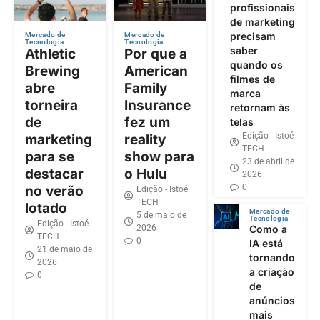
profissionais
de marketing
precisam
Mercado de
Mercado de
Tecnologia
Tecnologia
saber
Athletic
Por que a
quando os
Brewing
American
filmes de
abre
Family
marca
torneira
Insurance
retornam às
de
fez um
telas
Edição - Istoé
marketing
reality
TECH
para se
show para
23 de abril de
destacar
o Hulu
2026
0
no verão
Edição - Istoé
TECH
lotado
Mercado de
5 de maio de
Tecnologia
Edição - Istoé
2026
Como a
TECH
0
IA está
21 de maio de
tornando
2026
a criação
0
de
anúncios
mais