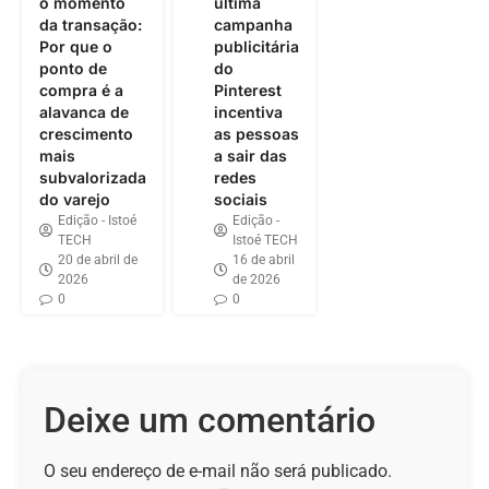
o momento
última
da transação:
campanha
Por que o
publicitária
ponto de
do
compra é a
Pinterest
alavanca de
incentiva
crescimento
as pessoas
mais
a sair das
subvalorizada
redes
do varejo
sociais
Edição - Istoé
Edição -
TECH
Istoé TECH
20 de abril de
16 de abril
2026
de 2026
0
0
Deixe um comentário
O seu endereço de e-mail não será publicado.