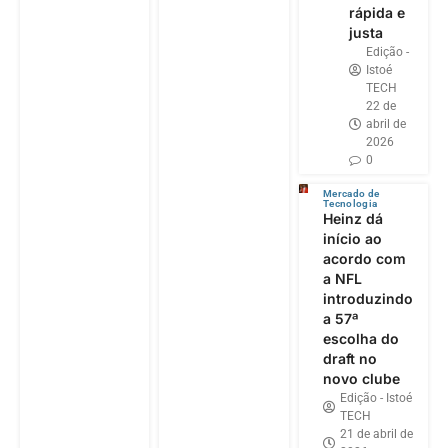
rápida e
justa
Edição -
Istoé
TECH
22 de
abril de
2026
0
Mercado de
Tecnologia
Heinz dá
início ao
acordo com
a NFL
introduzindo
a 57ª
escolha do
draft no
novo clube
Edição - Istoé
TECH
21 de abril de