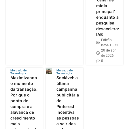
mídia
principal’
enquanto a
pesquisa
desacelera:
IAB
Edição -
Istoé TECH
20 de abril
de 2026
0
Mercado de
Mercado de
Tecnologia
Tecnologia
Maximizando
Sociável: a
o momento
última
da transação:
campanha
Por que o
publicitária
ponto de
do
compra é a
Pinterest
alavanca de
incentiva
crescimento
as pessoas
mais
a sair das