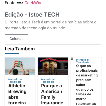
Fonte ==>
GeekWire
Edição - Istoé TECH
O Portal Isto é Tech é um portal de notícias sobre o
mercado de tecnologia do mundo.
Colunas
Leia Também
Mercado de
Tecnologia
O que os
profissionais
de marketing
precisam
Mercado de
Mercado de
Tecnologia
Tecnologia
saber
Athletic
Por que a
quando os
Brewing
American
filmes de
abre
Family
marca
torneira
Insurance
retornam às