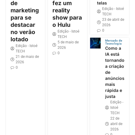
de
fez um
telas
Edição - Istoé
marketing
reality
TECH
para se
show para
23 de abril de
destacar
o Hulu
2026
0
no verão
Edição - Istoé
TECH
lotado
Mercado de
5 de maio de
Tecnologia
Edição - Istoé
2026
Como a
TECH
0
IA está
21 de maio de
tornando
2026
a criação
0
de
anúncios
mais
rápida e
justa
Edição -
Istoé
TECH
22 de
abril de
2026
0