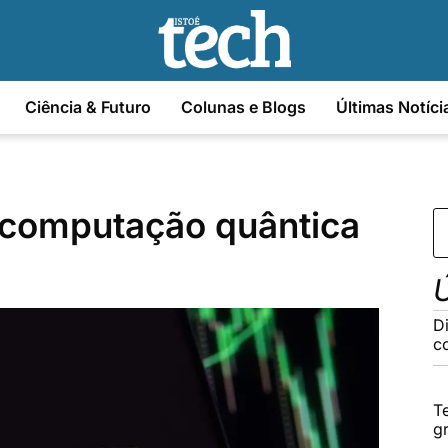
Ciência & Futuro
Colunas e Blogs
Últimas Notíci
 computação quântica
Ú
D
c
T
g