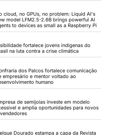
o cloud, no GPUs, no problem: Liquid AI's
ew model LFM2.5-2.6B brings powerful AI
gents to devices as small as a Raspberry Pi
sibilidade fortalece jovens indígenas do
asil na luta contra a crise climática
onfraria dos Palcos fortalece comunicação
e empresário e mentor voltado ao
esenvolvimento humano
mpresa de semijoias investe em modelo
cessível e amplia oportunidades para novos
evendedores
elque Dourado estampa a capa da Revista