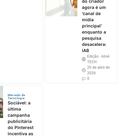
do criador
agora é um
‘canal de
mídia
principal’
enquanto a
pesquisa
desacelera:
IAB
Edição - Istoé
TECH
20 de abril de
2026
0
Mercado de
Tecnologia
Sociável: a
última
campanha
publicitária
do Pinterest
incentiva as