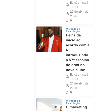
Edição - Istoé
TECH
22 de abril de
2026
0
Mercado de
Tecnologia
Heinz dá
início ao
acordo com a
NFL
introduzindo
a 57ª escolha
do draft no
novo clube
Edição - Istoé
TECH
21 de abril de
2026
0
Mercado de
Tecnologia
O marketing