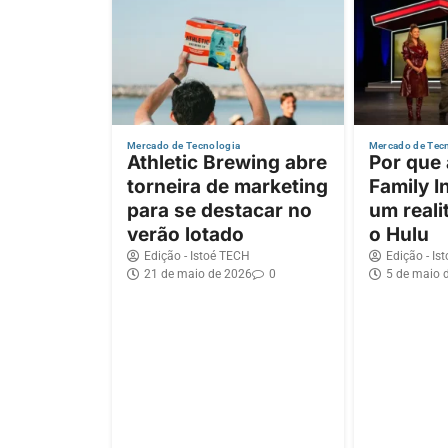
Mercado de Tecnologia
Mercado de Tec
Athletic Brewing abre
Por que
torneira de marketing
Family I
para se destacar no
um reali
verão lotado
o Hulu
Edição - Istoé TECH
Edição - Is
21 de maio de 2026
0
5 de maio 