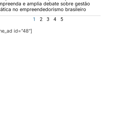
mpreenda e amplia debate sobre gestão
rática no empreendedorismo brasileiro
1
2
3
4
5
the_ad id="48"]