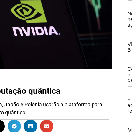
N
n
a
Vi
Br
C
d
d
utação quântica
E
 Japão e Polônia usarão a plataforma para
a
r
to quântico
M