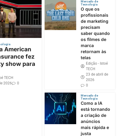
Mercado de
Tecnologia
O que os
profissionais
de marketing
precisam
saber quando
os filmes de
nologia
marca
 a American
retornam às
nsurance fez
telas
ty show para
Edição - Istoé
TECH
23 de abril de
toé TECH
2026
de 2026
0
0
Mercado de
Tecnologia
Como a IA
está tornando
a criação de
anúncios
mais rápida e
justa