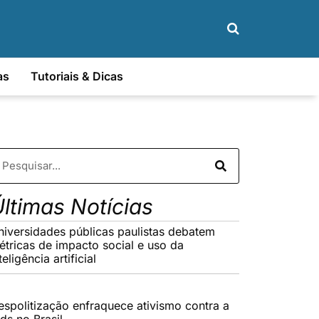
as
Tutoriais & Dicas
ltimas Notícias
niversidades públicas paulistas debatem
étricas de impacto social e uso da
teligência artificial
espolitização enfraquece ativismo contra a
ds no Brasil