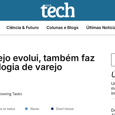
Ciência & Futuro
Colunas e Blogs
Últimas Notíci
jo evolui, também faz
ologia de varejo
Ú
U
m
in
D
Ai