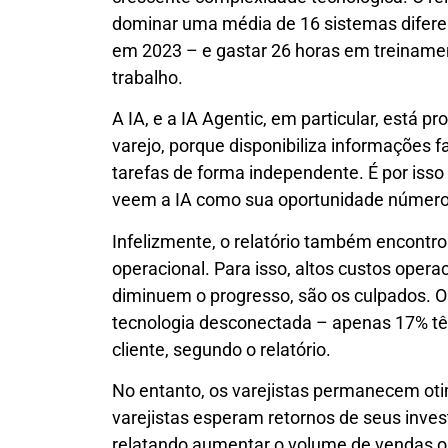
dominar uma média de 16 sistemas diferen
em 2023 – e gastar 26 horas em treiname
trabalho.
A IA, e a IA Agentic, em particular, está p
varejo, porque disponibiliza informações f
tarefas de forma independente. É por isso 
veem a IA como sua oportunidade número
Infelizmente, o relatório também encontrou
operacional. Para isso, altos custos oper
diminuem o progresso, são os culpados. O
tecnologia desconectada – apenas 17% tê
cliente, segundo o relatório.
No entanto, os varejistas permanecem otim
varejistas esperam retornos de seus inve
relatando aumentar o volume de vendas on 