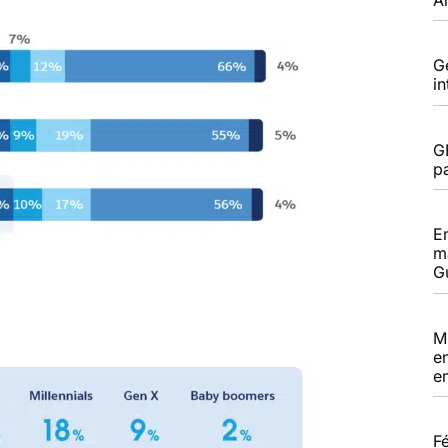
G
i
G
pa
E
m
G
M
e
e
F