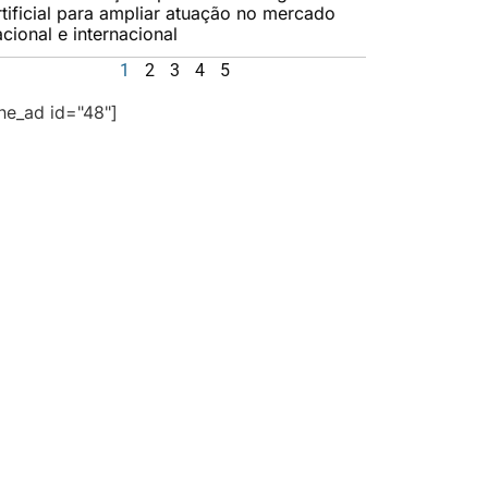
rtificial para ampliar atuação no mercado
cional e internacional
1
2
3
4
5
the_ad id="48"]