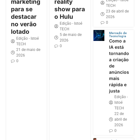
Edição - Istoé
marketing
reality
TECH
para se
show para
23 de abril de
destacar
o Hulu
2026
0
no verão
Edição - Istoé
TECH
lotado
Mercado de
5 de maio de
Tecnologia
Edição - Istoé
2026
Como a
TECH
0
IA está
21 de maio de
tornando
2026
a criação
0
de
anúncios
mais
rápida e
justa
Edição -
Istoé
TECH
22 de
abril de
2026
0