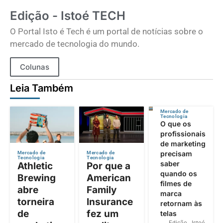
Edição - Istoé TECH
O Portal Isto é Tech é um portal de notícias sobre o
mercado de tecnologia do mundo.
Colunas
Leia Também
Mercado de
Tecnologia
O que os
profissionais
de marketing
precisam
Mercado de
Mercado de
Tecnologia
Tecnologia
saber
Athletic
Por que a
quando os
Brewing
American
filmes de
abre
Family
marca
torneira
Insurance
retornam às
de
fez um
telas