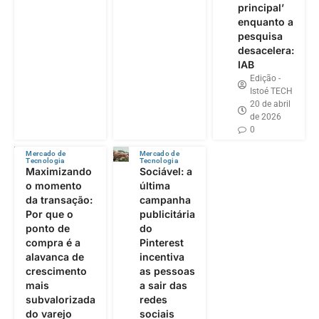
principal’
enquanto a
pesquisa
desacelera:
IAB
Edição -
Istoé TECH
20 de abril
de 2026
0
Mercado de
Mercado de
Tecnologia
Tecnologia
Maximizando
Sociável: a
o momento
última
da transação:
campanha
Por que o
publicitária
ponto de
do
compra é a
Pinterest
alavanca de
incentiva
crescimento
as pessoas
mais
a sair das
subvalorizada
redes
do varejo
sociais