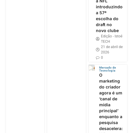
a NFL
introduzindo
a 57ª
escolha do
draft no
novo clube
Edição - Istoé
TECH
21 de abril de
2026
0
Mercado de
Tecnologia
O
marketing
do criador
agora é um
‘canal de
mídia
principal’
enquanto a
pesquisa
desacelera: