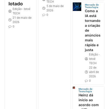
TECH
lotado
Mercado de
5 de maio de
Tecnologia
Edição - Istoé
2026
Como a
TECH
0
IA está
21 de maio de
tornando
2026
a criação
0
de
anúncios
mais
rápida e
justa
Edição -
Istoé
TECH
22 de
abril de
2026
0
Mercado de
Tecnologia
Heinz dá
início ao
acordo com