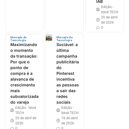
IAB
Edição -
Istoé TECH
20 de abril
de 2026
0
Mercado de
Mercado de
Tecnologia
Tecnologia
Maximizando
Sociável: a
o momento
última
da transação:
campanha
Por que o
publicitária
ponto de
do
compra é a
Pinterest
alavanca de
incentiva
crescimento
as pessoas
mais
a sair das
subvalorizada
redes
do varejo
sociais
Edição - Istoé
Edição -
TECH
Istoé TECH
20 de abril de
16 de abril
2026
de 2026
0
0