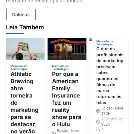
mercado de tecnologia do mundo.
Colunas
Leia Também
Mercado de
Tecnologia
O que os
profissionais
de marketing
precisam
Mercado de
Mercado de
Tecnologia
Tecnologia
saber
Athletic
Por que a
quando os
Brewing
American
filmes de
abre
Family
marca
torneira
Insurance
retornam às
de
fez um
telas
Edição - Istoé
marketing
reality
TECH
para se
show para
23 de abril de
destacar
o Hulu
2026
0
no verão
Edição - Istoé