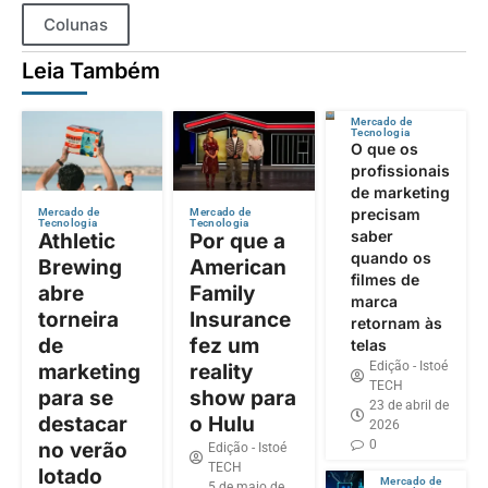
Colunas
Leia Também
Mercado de
Tecnologia
O que os
profissionais
de marketing
precisam
Mercado de
Mercado de
Tecnologia
Tecnologia
saber
Athletic
Por que a
quando os
Brewing
American
filmes de
abre
Family
marca
torneira
Insurance
retornam às
de
fez um
telas
Edição - Istoé
marketing
reality
TECH
para se
show para
23 de abril de
destacar
o Hulu
2026
0
no verão
Edição - Istoé
TECH
lotado
Mercado de
5 de maio de