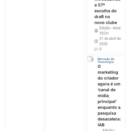
a 57ª
escolha do
draft no
novo clube
Edição - Istoé
TECH
21 de abril de
2026
0
Mercado de
Tecnologia
O
marketing
do criador
agora é um
‘canal de
mídia
principal’
enquanto a
pesquisa
desacelera:
IAB
Edição -