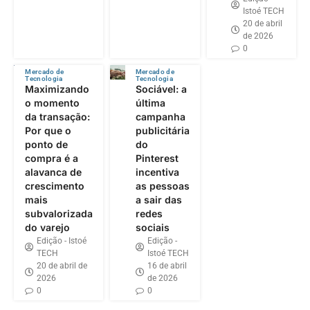
Istoé TECH
20 de abril
de 2026
0
Mercado de
Mercado de
Tecnologia
Tecnologia
Maximizando
Sociável: a
o momento
última
da transação:
campanha
Por que o
publicitária
ponto de
do
compra é a
Pinterest
alavanca de
incentiva
crescimento
as pessoas
mais
a sair das
subvalorizada
redes
do varejo
sociais
Edição - Istoé
Edição -
TECH
Istoé TECH
20 de abril de
16 de abril
2026
de 2026
0
0