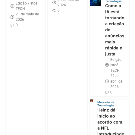
Tecnologia
Edição - Istoé
2026
Como a
TECH
0
IA está
21 de maio de
tornando
2026
a criação
0
de
anúncios
mais
rápida e
justa
Edição -
Istoé
TECH
22 de
abril de
2026
0
Mercado de
Tecnologia
Heinz dá
início ao
acordo com
a NFL
introduzindo