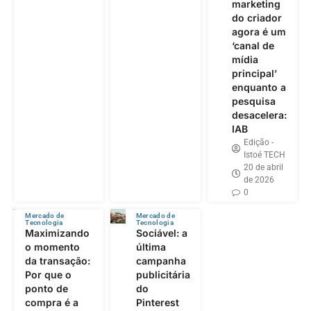
marketing
do criador
agora é um
‘canal de
mídia
principal’
enquanto a
pesquisa
desacelera:
IAB
Edição -
Istoé TECH
20 de abril
de 2026
0
Mercado de
Mercado de
Tecnologia
Tecnologia
Maximizando
Sociável: a
o momento
última
da transação:
campanha
Por que o
publicitária
ponto de
do
compra é a
Pinterest