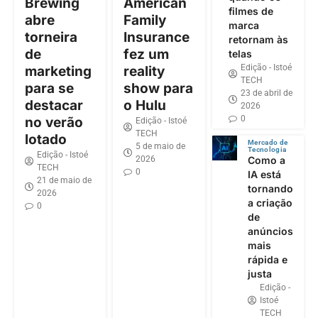
Brewing
American
filmes de
abre
Family
marca
torneira
Insurance
retornam às
de
fez um
telas
Edição - Istoé
marketing
reality
TECH
para se
show para
23 de abril de
destacar
o Hulu
2026
0
no verão
Edição - Istoé
TECH
lotado
Mercado de
5 de maio de
Tecnologia
Edição - Istoé
2026
Como a
TECH
0
IA está
21 de maio de
tornando
2026
a criação
0
de
anúncios
mais
rápida e
justa
Edição -
Istoé
TECH