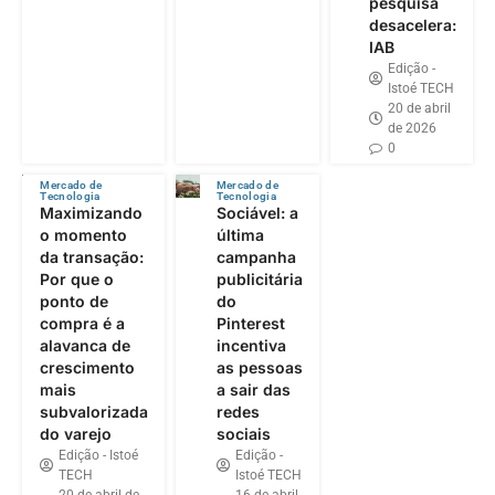
pesquisa
desacelera:
IAB
Edição -
Istoé TECH
20 de abril
de 2026
0
Mercado de
Mercado de
Tecnologia
Tecnologia
Maximizando
Sociável: a
o momento
última
da transação:
campanha
Por que o
publicitária
ponto de
do
compra é a
Pinterest
alavanca de
incentiva
crescimento
as pessoas
mais
a sair das
subvalorizada
redes
do varejo
sociais
Edição - Istoé
Edição -
TECH
Istoé TECH