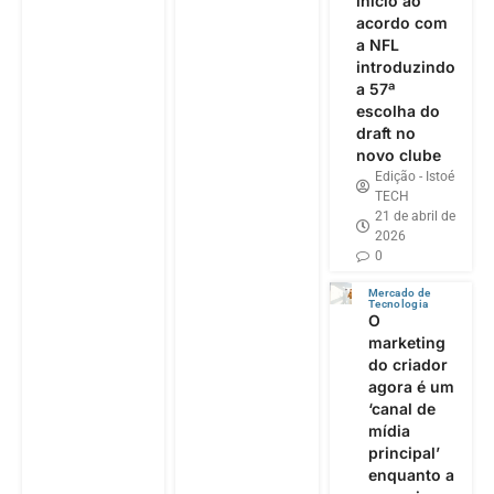
início ao
acordo com
a NFL
introduzindo
a 57ª
escolha do
draft no
novo clube
Edição - Istoé
TECH
21 de abril de
2026
0
Mercado de
Tecnologia
O
marketing
do criador
agora é um
‘canal de
mídia
principal’
enquanto a