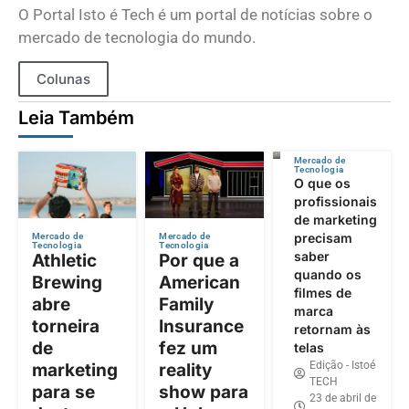
O Portal Isto é Tech é um portal de notícias sobre o
mercado de tecnologia do mundo.
Colunas
Leia Também
Mercado de
Tecnologia
O que os
profissionais
de marketing
precisam
Mercado de
Mercado de
Tecnologia
Tecnologia
saber
Athletic
Por que a
quando os
Brewing
American
filmes de
abre
Family
marca
torneira
Insurance
retornam às
de
fez um
telas
Edição - Istoé
marketing
reality
TECH
para se
show para
23 de abril de