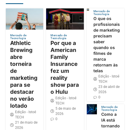
Mercado de
Tecnologia
O que os
profissionais
de marketing
precisam
Mercado de
Mercado de
Tecnologia
Tecnologia
saber
Athletic
Por que a
quando os
Brewing
American
filmes de
abre
Family
marca
torneira
Insurance
retornam às
de
fez um
telas
Edição - Istoé
marketing
reality
TECH
para se
show para
23 de abril de
destacar
o Hulu
2026
0
no verão
Edição - Istoé
TECH
lotado
Mercado de
5 de maio de
Tecnologia
Edição - Istoé
2026
Como a
TECH
0
IA está
21 de maio de
tornando
2026