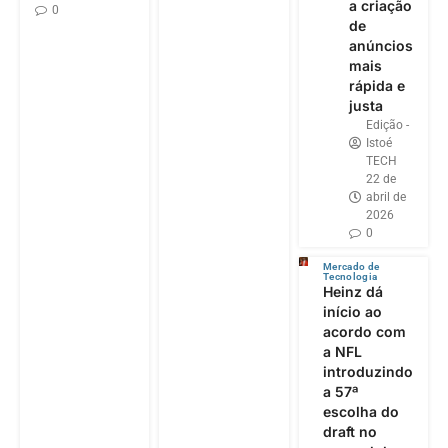
a criação
0
de
anúncios
mais
rápida e
justa
Edição -
Istoé
TECH
22 de
abril de
2026
0
Mercado de
Tecnologia
Heinz dá
início ao
acordo com
a NFL
introduzindo
a 57ª
escolha do
draft no