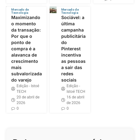
Mercado de
Mercado de
Tecnologia
Tecnologia
Maximizando
Sociável: a
o momento
última
da transação:
campanha
Por que o
publicitária
ponto de
do
compra é a
Pinterest
alavanca de
incentiva
crescimento
as pessoas
mais
a sair das
subvalorizada
redes
do varejo
sociais
Edição - Istoé
Edição -
TECH
Istoé TECH
20 de abril de
16 de abril
2026
de 2026
0
0