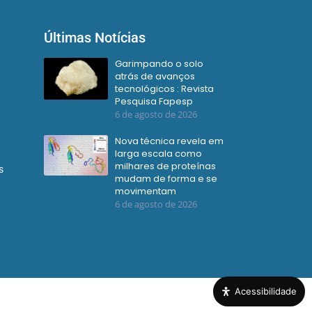
Últimas Notícias
Garimpando o solo
atrás de avanços
tecnológicos : Revista
Pesquisa Fapesp
6 de agosto de 2026
Nova técnica revela em
larga escala como
milhares de proteínas
s
mudam de forma e se
movimentam
6 de agosto de 2026
Acessibilidade