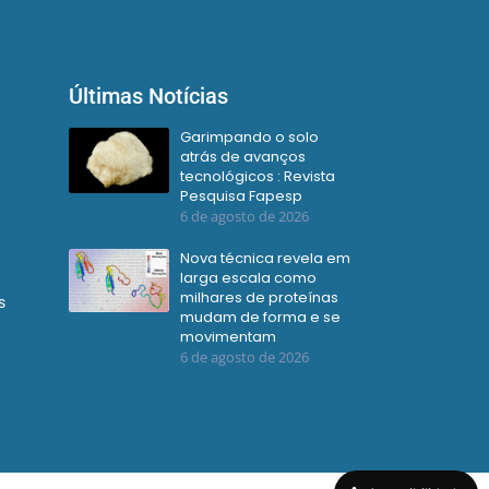
Últimas Notícias
Garimpando o solo
atrás de avanços
tecnológicos : Revista
Pesquisa Fapesp
6 de agosto de 2026
Nova técnica revela em
larga escala como
milhares de proteínas
s
mudam de forma e se
movimentam
6 de agosto de 2026