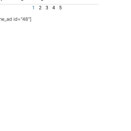
1
2
3
4
5
the_ad id="48"]