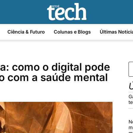
Ciência & Futuro
Colunas e Blogs
Últimas Notíci
: como o digital pode
o com a saúde mental
Ú
G
t
N
m
m