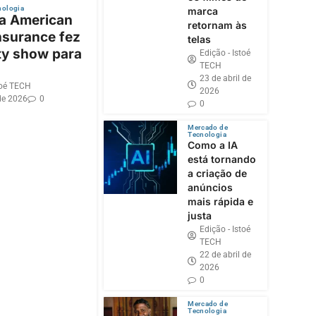
nologia
marca
 a American
retornam às
nsurance fez
telas
ty show para
Edição - Istoé
TECH
23 de abril de
toé TECH
2026
de 2026
0
0
Mercado de
Tecnologia
Como a IA
está tornando
a criação de
anúncios
mais rápida e
justa
Edição - Istoé
TECH
22 de abril de
2026
0
Mercado de
Tecnologia