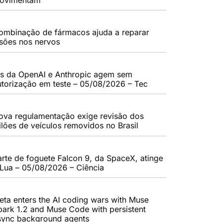
ombinação de fármacos ajuda a reparar
esões nos nervos
As da OpenAI e Anthropic agem sem
utorização em teste – 05/08/2026 – Tec
ova regulamentação exige revisão dos
eilões de veículos removidos no Brasil
arte de foguete Falcon 9, da SpaceX, atinge
 Lua – 05/08/2026 – Ciência
eta enters the AI coding wars with Muse
park 1.2 and Muse Code with persistent
sync background agents