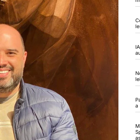
C
l
I
a
N
l
P
a
M
S
a