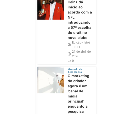
Heinz dá
início ao
acordo com a
NFL
introduzindo
a 57ª escolha
do draft no
novo clube
Edição - Istoé
TECH
21 de abril de
2026
0
Mercado de
Tecnologia
O marketing
do criador
agora é um
‘canal de
mídia
principal’
enquanto a
pesquisa