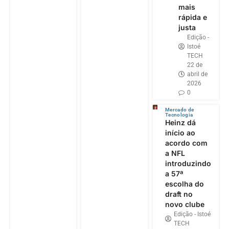
mais
rápida e
justa
Edição -
Istoé
TECH
22 de
abril de
2026
0
Mercado de
Tecnologia
Heinz dá
início ao
acordo com
a NFL
introduzindo
a 57ª
escolha do
draft no
novo clube
Edição - Istoé
TECH