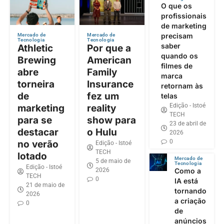
O que os
profissionais
de marketing
precisam
Mercado de
Mercado de
Tecnologia
Tecnologia
saber
Athletic
Por que a
quando os
Brewing
American
filmes de
abre
Family
marca
torneira
Insurance
retornam às
de
fez um
telas
Edição - Istoé
marketing
reality
TECH
para se
show para
23 de abril de
destacar
o Hulu
2026
0
no verão
Edição - Istoé
TECH
lotado
Mercado de
5 de maio de
Tecnologia
Edição - Istoé
2026
Como a
TECH
0
IA está
21 de maio de
tornando
2026
a criação
0
de
anúncios