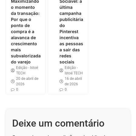
Maximizando
Sociável: a
o momento
última
da transação:
campanha
Por que o
publicitária
ponto de
do
compra é a
Pinterest
alavanca de
incentiva
crescimento
as pessoas
mais
a sair das
subvalorizada
redes
do varejo
sociais
Edição - Istoé
Edição -
TECH
Istoé TECH
20 de abril de
16 de abril
2026
de 2026
0
0
Deixe um comentário