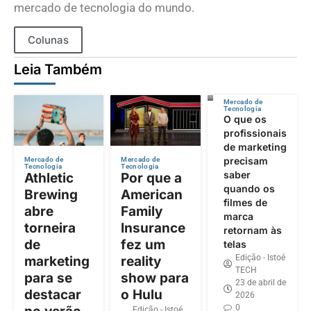
mercado de tecnologia do mundo.
Colunas
Leia Também
Mercado de
Tecnologia
O que os
profissionais
de marketing
precisam
Mercado de
Mercado de
Tecnologia
Tecnologia
saber
Athletic
Por que a
quando os
Brewing
American
filmes de
abre
Family
marca
torneira
Insurance
retornam às
de
fez um
telas
Edição - Istoé
marketing
reality
TECH
para se
show para
23 de abril de
destacar
o Hulu
2026
0
Edição - Istoé