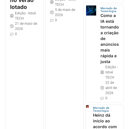
no verão
TECH
lotado
Mercado de
5 de maio de
Tecnologia
Edição - Istoé
2026
Como a
TECH
0
IA está
21 de maio de
tornando
2026
a criação
0
de
anúncios
mais
rápida e
justa
Edição -
Istoé
TECH
22 de
abril de
2026
0
Mercado de
Tecnologia
Heinz dá
início ao
acordo com