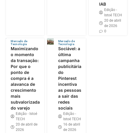
IAB
Edição -
Istoé TECH
20 de abril
de 2026
0
Mercado de
Mercado de
Tecnologia
Tecnologia
Maximizando
Sociável: a
o momento
última
da transação:
campanha
Por que o
publicitária
ponto de
do
compra é a
Pinterest
alavanca de
incentiva
crescimento
as pessoas
mais
a sair das
subvalorizada
redes
do varejo
sociais
Edição - Istoé
Edição -
TECH
Istoé TECH
20 de abril de
16 de abril
2026
de 2026