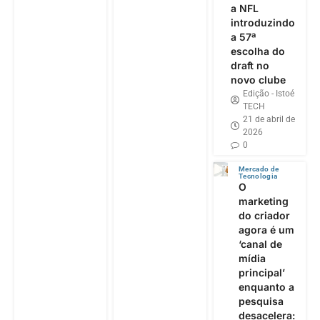
a NFL
introduzindo
a 57ª
escolha do
draft no
novo clube
Edição - Istoé
TECH
21 de abril de
2026
0
Mercado de
Tecnologia
O
marketing
do criador
agora é um
‘canal de
mídia
principal’
enquanto a
pesquisa
desacelera: