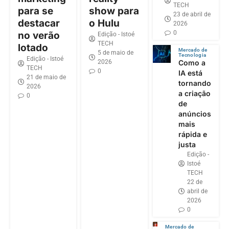
TECH
para se
show para
23 de abril de
destacar
o Hulu
2026
0
no verão
Edição - Istoé
TECH
lotado
Mercado de
5 de maio de
Tecnologia
Edição - Istoé
2026
Como a
TECH
0
IA está
21 de maio de
tornando
2026
a criação
0
de
anúncios
mais
rápida e
justa
Edição -
Istoé
TECH
22 de
abril de
2026
0
Mercado de