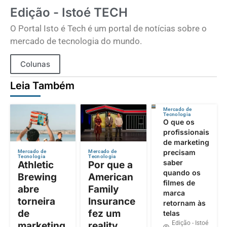
Edição - Istoé TECH
O Portal Isto é Tech é um portal de notícias sobre o
mercado de tecnologia do mundo.
Colunas
Leia Também
Mercado de
Tecnologia
O que os
profissionais
de marketing
precisam
Mercado de
Mercado de
Tecnologia
Tecnologia
saber
Athletic
Por que a
quando os
Brewing
American
filmes de
abre
Family
marca
torneira
Insurance
retornam às
de
fez um
telas
Edição - Istoé
marketing
reality