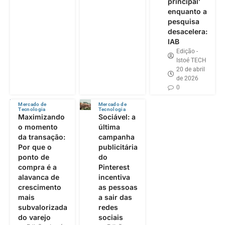
principal’
enquanto a
pesquisa
desacelera:
IAB
Edição -
Istoé TECH
20 de abril
de 2026
0
Mercado de
Mercado de
Tecnologia
Tecnologia
Maximizando
Sociável: a
o momento
última
da transação:
campanha
Por que o
publicitária
ponto de
do
compra é a
Pinterest
alavanca de
incentiva
crescimento
as pessoas
mais
a sair das
subvalorizada
redes
do varejo
sociais