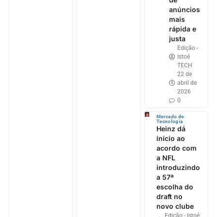
anúncios
mais
rápida e
justa
Edição -
Istoé
TECH
22 de
abril de
2026
0
Mercado de
Tecnologia
Heinz dá
início ao
acordo com
a NFL
introduzindo
a 57ª
escolha do
draft no
novo clube
Edição - Istoé