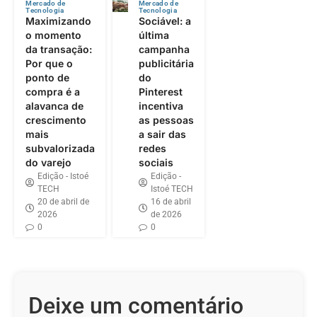
Mercado de
Mercado de
Tecnologia
Tecnologia
Maximizando
Sociável: a
o momento
última
da transação:
campanha
Por que o
publicitária
ponto de
do
compra é a
Pinterest
alavanca de
incentiva
crescimento
as pessoas
mais
a sair das
subvalorizada
redes
do varejo
sociais
Edição - Istoé
Edição -
TECH
Istoé TECH
20 de abril de
16 de abril
2026
de 2026
0
0
Deixe um comentário