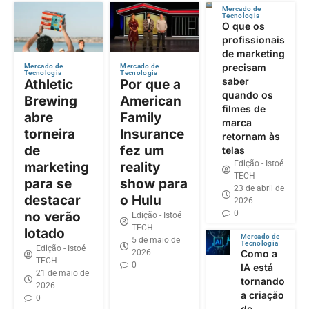
Mercado de
Tecnologia
O que os
profissionais
de marketing
precisam
Mercado de
Mercado de
Tecnologia
Tecnologia
saber
Athletic
Por que a
quando os
Brewing
American
filmes de
abre
Family
marca
torneira
Insurance
retornam às
de
fez um
telas
Edição - Istoé
marketing
reality
TECH
para se
show para
23 de abril de
destacar
o Hulu
2026
0
no verão
Edição - Istoé
TECH
lotado
Mercado de
5 de maio de
Tecnologia
Edição - Istoé
2026
Como a
TECH
0
IA está
21 de maio de
tornando
2026
a criação
0
de