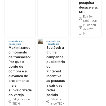
pesquisa
desacelera:
IAB
Edição -
Istoé TECH
20 de abril
de 2026
0
Mercado de
Mercado de
Tecnologia
Tecnologia
Maximizando
Sociável: a
o momento
última
da transação:
campanha
Por que o
publicitária
ponto de
do
compra é a
Pinterest
alavanca de
incentiva
crescimento
as pessoas
mais
a sair das
subvalorizada
redes
do varejo
sociais
Edição - Istoé
Edição -
TECH
Istoé TECH