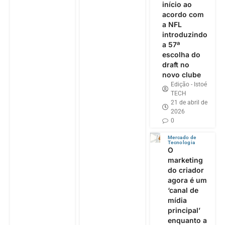
início ao
acordo com
a NFL
introduzindo
a 57ª
escolha do
draft no
novo clube
Edição - Istoé
TECH
21 de abril de
2026
0
Mercado de
Tecnologia
O
marketing
do criador
agora é um
‘canal de
mídia
principal’
enquanto a