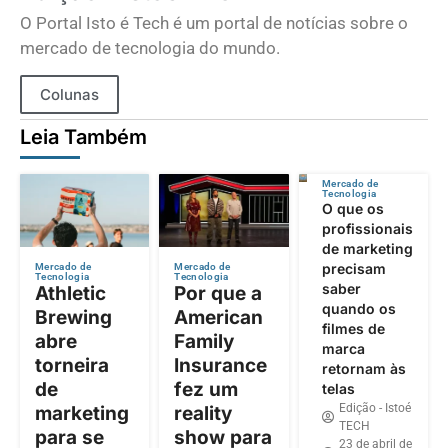
O Portal Isto é Tech é um portal de notícias sobre o
mercado de tecnologia do mundo.
Colunas
Leia Também
Mercado de
Tecnologia
O que os
profissionais
de marketing
precisam
Mercado de
Mercado de
Tecnologia
Tecnologia
saber
Athletic
Por que a
quando os
Brewing
American
filmes de
abre
Family
marca
torneira
Insurance
retornam às
de
fez um
telas
Edição - Istoé
marketing
reality
TECH
para se
show para
23 de abril de