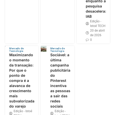
enquanto a
pesquisa
desacelera:
IAB
Edição -
Istoé TECH
20 de abril
de 2026
0
Mercado de
Mercado de
Tecnologia
Tecnologia
Maximizando
Sociável: a
o momento
última
da transação:
campanha
Por que o
publicitária
ponto de
do
compra é a
Pinterest
alavanca de
incentiva
crescimento
as pessoas
mais
a sair das
subvalorizada
redes
do varejo
sociais
Edição - Istoé
Edição -