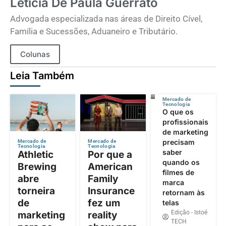
Letícia De Paula Guerrato
Advogada especializada nas áreas de Direito Cível,
Família e Sucessões, Aduaneiro e Tributário.
Colunas
Leia Também
Mercado de
Tecnologia
O que os
profissionais
de marketing
precisam
Mercado de
Mercado de
Tecnologia
Tecnologia
saber
Athletic
Por que a
quando os
Brewing
American
filmes de
abre
Family
marca
torneira
Insurance
retornam às
de
fez um
telas
Edição - Istoé
marketing
reality
TECH