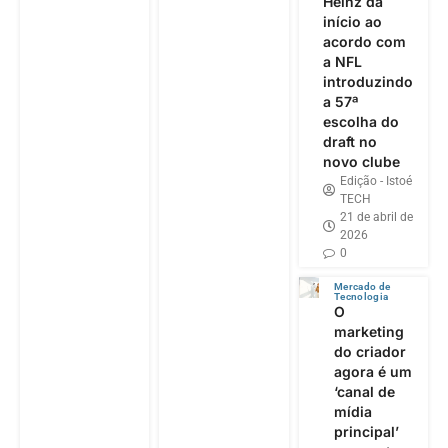
Heinz dá
início ao
acordo com
a NFL
introduzindo
a 57ª
escolha do
draft no
novo clube
Edição - Istoé
TECH
21 de abril de
2026
0
Mercado de
Tecnologia
O
marketing
do criador
agora é um
‘canal de
mídia
principal’