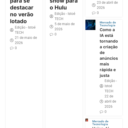
para se
show para
23 de abril de
destacar
o Hulu
2026
0
no verão
Edição - Istoé
TECH
lotado
Mercado de
5 de maio de
Tecnologia
Edição - Istoé
2026
Como a
TECH
0
IA está
21 de maio de
tornando
2026
a criação
0
de
anúncios
mais
rápida e
justa
Edição -
Istoé
TECH
22 de
abril de
2026
0
Mercado de
Tecnologia